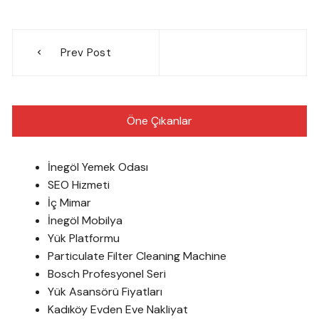
Yazı
Prev Post
gezinmesi
Öne Çıkanlar
İnegöl Yemek Odası
SEO Hizmeti
İç Mimar
İnegöl Mobilya
Yük Platformu
Particulate Filter Cleaning Machine
Bosch Profesyonel Seri
Yük Asansörü Fiyatları
Kadıköy Evden Eve Nakliyat