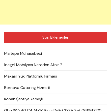
Son Eklenenler
Maltepe Muhasebeci
İnegöl Mobilyası Nereden Alınır ?
Makaslı Yük Platformu Firması
Bornova Catering Hizmeti
Konak Şantiye Yemeği
Gbh 18V-40 C4 Akülü Kırıcı Delici 2X8A Set 0611917120