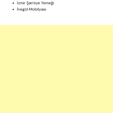
İzmir Şantiye Yemeği
İnegöl Mobilyası