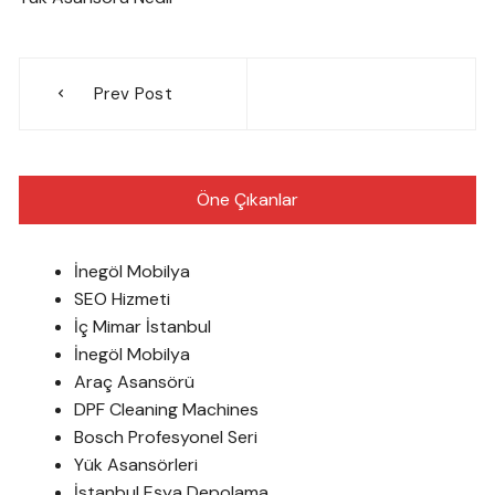
Yazı
Prev Post
gezinmesi
Öne Çıkanlar
İnegöl Mobilya
SEO Hizmeti
İç Mimar İstanbul
İnegöl Mobilya
Araç Asansörü
DPF Cleaning Machines
Bosch Profesyonel Seri
Yük Asansörleri
İstanbul Eşya Depolama