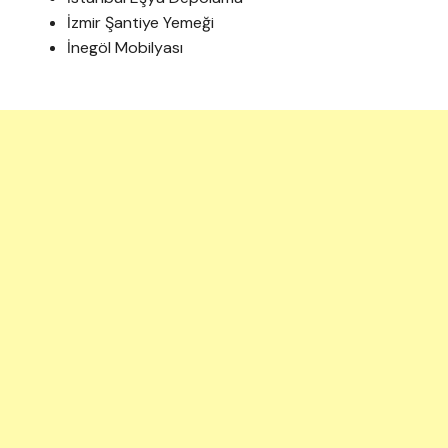
İzmir Şantiye Yemeği
İnegöl Mobilyası