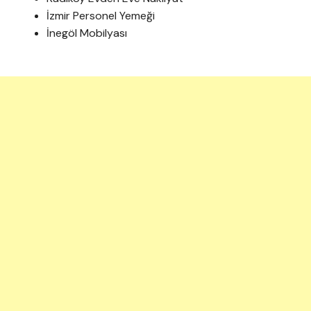
İzmir Personel Yemeği
İnegöl Mobilyası