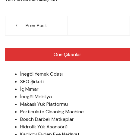
Yazı
Prev Post
gezinmesi
Öne Çıkanlar
İnegöl Yemek Odası
SEO Şirketi
İç Mimar
İnegöl Mobilya
Makaslı Yük Platformu
Particulate Cleaning Machine
Bosch Darbeli Matkaplar
Hidrolik Yük Asansörü
Kadıköy Evden Eve Nakliyat