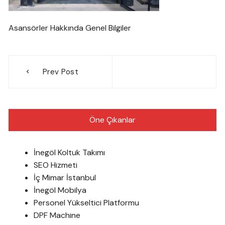
Asansörler Hakkında Genel Bilgiler
Yazı
Prev Post
gezinmesi
Öne Çıkanlar
İnegöl Koltuk Takımı
SEO Hizmeti
İç Mimar İstanbul
İnegöl Mobilya
Personel Yükseltici Platformu
DPF Machine