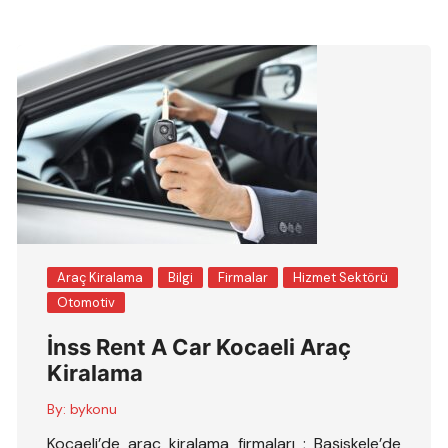
Araç Kiralama
Bilgi
Firmalar
Hizmet Sektörü
Otomotiv
İnss Rent A Car Kocaeli Araç
Kiralama
By:
bykonu
Kocaeli’de araç kiralama firmaları ; Başiskele’de