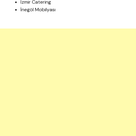
İzmir Catering
İnegöl Mobilyası