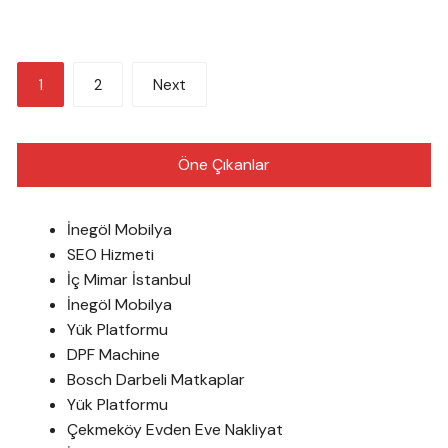
Yazı
1
2
Next
sayfalandırması
Öne Çıkanlar
İnegöl Mobilya
SEO Hizmeti
İç Mimar İstanbul
İnegöl Mobilya
Yük Platformu
DPF Machine
Bosch Darbeli Matkaplar
Yük Platformu
Çekmeköy Evden Eve Nakliyat