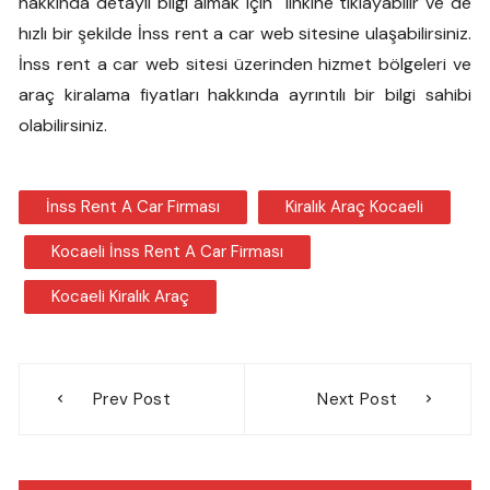
hakkında detaylı bilgi almak için linkine tıklayabilir ve de
hızlı bir şekilde İnss rent a car web sitesine ulaşabilirsiniz.
İnss rent a car web sitesi üzerinden hizmet bölgeleri ve
araç kiralama fiyatları hakkında ayrıntılı bir bilgi sahibi
olabilirsiniz.
İnss Rent A Car Firması
Kiralık Araç Kocaeli
Kocaeli İnss Rent A Car Firması
Kocaeli Kiralık Araç
Yazı
Prev Post
Next Post
gezinmesi