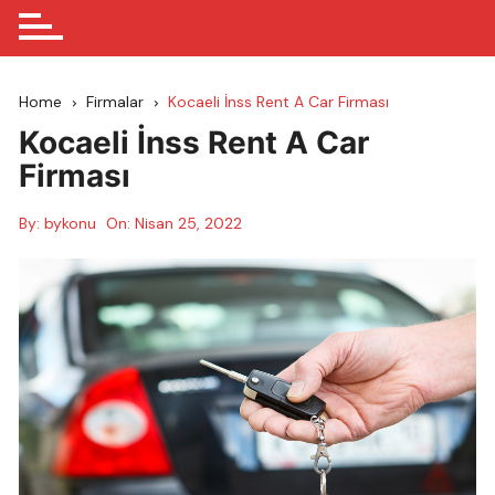
Home
Firmalar
Kocaeli İnss Rent A Car Firması
Kocaeli İnss Rent A Car
Firması
By:
bykonu
On:
Nisan 25, 2022