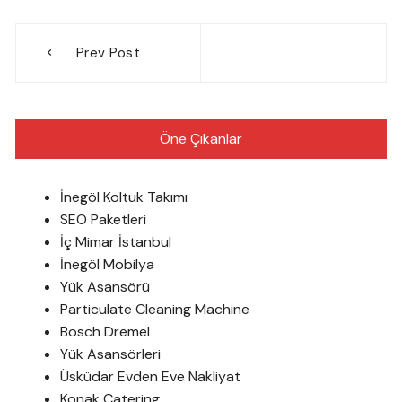
Yazı
Prev Post
gezinmesi
Öne Çıkanlar
İnegöl Koltuk Takımı
SEO Paketleri
İç Mimar İstanbul
İnegöl Mobilya
Yük Asansörü
Particulate Cleaning Machine
Bosch Dremel
Yük Asansörleri
Üsküdar Evden Eve Nakliyat
Konak Catering