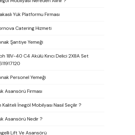
negöl Mobilyası Nereden Alınır ?
akaslı Yük Platformu Firması
ornova Catering Hizmeti
onak Şantiye Yemeği
bh 18V-40 C4 Akülü Kırıcı Delici 2X8A Set
611917120
onak Personel Yemeği
ük Asansörü Firması
 Kaliteli İnegöl Mobilyası Nasıl Seçilir ?
ük Asansörü Nedir ?
ngelli Lift Ve Asansörü