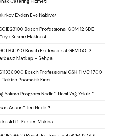
onak Catering Hizmeti
akırköy Evden Eve Nakliyat
601B23100 Bosch Professional GCM 12 SDE
önye Kesme Makinesi
6011B4020 Bosch Professional GBM 50-2
arbesiz Matkap + Sehpa
611336000 Bosch Professional GSH 11 VC 1700
 Elektro Pnömatik Kırıcı
ağ Yakma Programı Nedir ? Nasıl Yağ Yakılır ?
nsan Asansörleri Nedir ?
akaslı Lift Forces Makina
601B23600 Bosch Professional GCM 12 GDL