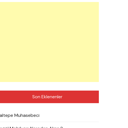
Son Eklenenler
altepe Muhasebeci