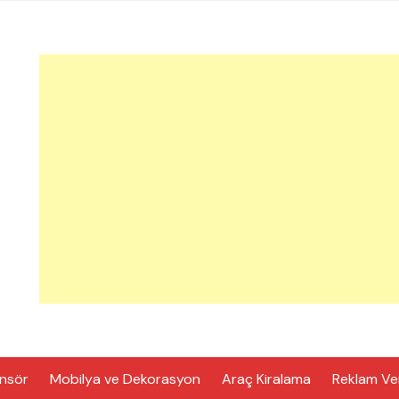
nsör
Mobilya ve Dekorasyon
Araç Kiralama
Reklam Ve