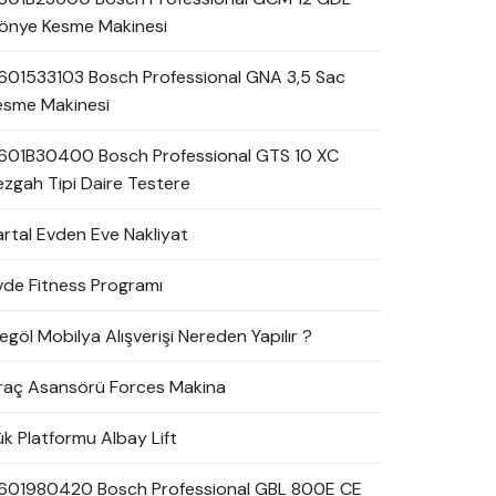
önye Kesme Makinesi
601533103 Bosch Professional GNA 3,5 Sac
esme Makinesi
601B30400 Bosch Professional GTS 10 XC
ezgah Tipi Daire Testere
artal Evden Eve Nakliyat
vde Fitness Programı
egöl Mobilya Alışverişi Nereden Yapılır ?
raç Asansörü Forces Makina
ük Platformu Albay Lift
601980420 Bosch Professional GBL 800E CE