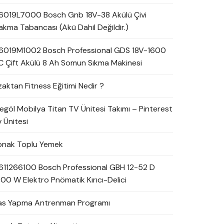
6019L7000 Bosch Gnb 18V-38 Akülü Çivi
akma Tabancası (Akü Dahil Değildir.)
6019M1002 Bosch Professional GDS 18V-1600
C Çift Akülü 8 Ah Somun Sıkma Makinesi
zaktan Fitness Eğitimi Nedir ?
negöl Mobilya Titan TV Ünitesi Takımı – Pinterest
 Ünitesi
onak Toplu Yemek
611266100 Bosch Professional GBH 12-52 D
700 W Elektro Pnömatik Kırıcı-Delici
as Yapma Antrenman Programı