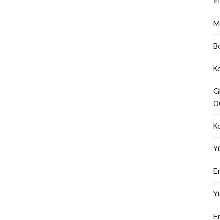
İ
M
B
K
G
0
K
Y
En
Y
E