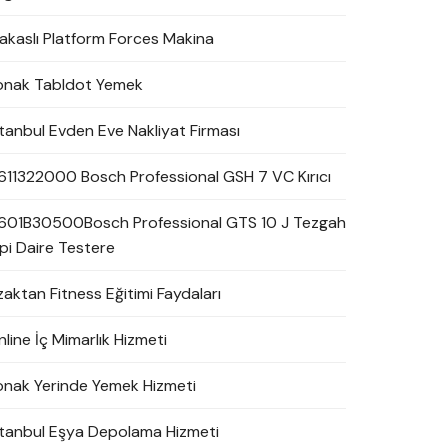
akaslı Platform Forces Makina
onak Tabldot Yemek
stanbul Evden Eve Nakliyat Firması
611322000 Bosch Professional GSH 7 VC Kırıcı
601B30500Bosch Professional GTS 10 J Tezgah
ipi Daire Testere
zaktan Fitness Eğitimi Faydaları
line İç Mimarlık Hizmeti
onak Yerinde Yemek Hizmeti
stanbul Eşya Depolama Hizmeti