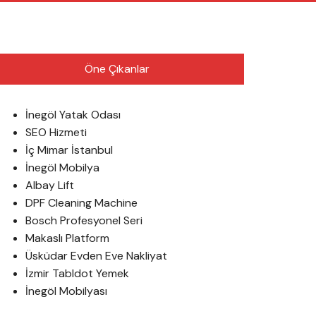
English
Öne Çıkanlar
İnegöl Yatak Odası
SEO Hizmeti
İç Mimar İstanbul
İnegöl Mobilya
Albay Lift
DPF Cleaning Machine
Bosch Profesyonel Seri
Makaslı Platform
Üsküdar Evden Eve Nakliyat
İzmir Tabldot Yemek
İnegöl Mobilyası