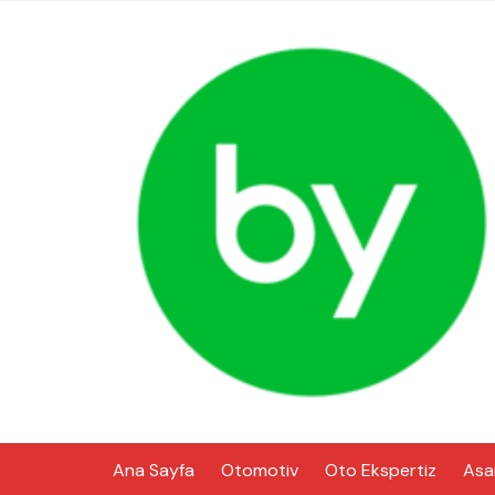
Skip
to
content
Ana Sayfa
Otomotiv
Oto Ekspertiz
Asa