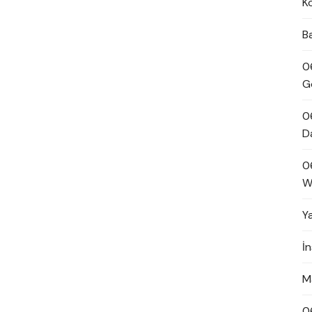
K
B
0
G
0
D
0
W
Y
İ
M
0