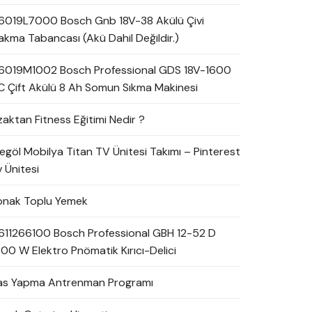
6019L7000 Bosch Gnb 18V-38 Akülü Çivi
akma Tabancası (Akü Dahil Değildir.)
6019M1002 Bosch Professional GDS 18V-1600
C Çift Akülü 8 Ah Somun Sıkma Makinesi
zaktan Fitness Eğitimi Nedir ?
negöl Mobilya Titan TV Ünitesi Takımı – Pinterest
 Ünitesi
onak Toplu Yemek
611266100 Bosch Professional GBH 12-52 D
700 W Elektro Pnömatik Kırıcı-Delici
as Yapma Antrenman Programı