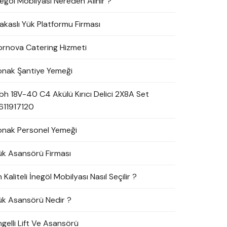
negöl Mobilyası Nereden Alınır ?
akaslı Yük Platformu Firması
ornova Catering Hizmeti
onak Şantiye Yemeği
bh 18V-40 C4 Akülü Kırıcı Delici 2X8A Set
611917120
onak Personel Yemeği
ük Asansörü Firması
 Kaliteli İnegöl Mobilyası Nasıl Seçilir ?
ük Asansörü Nedir ?
ngelli Lift Ve Asansörü