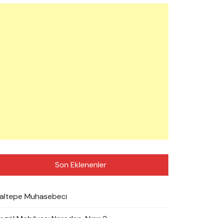
Son Eklenenler
altepe Muhasebeci