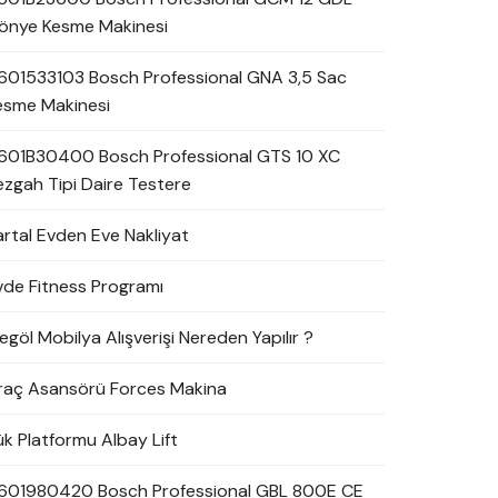
önye Kesme Makinesi
601533103 Bosch Professional GNA 3,5 Sac
esme Makinesi
601B30400 Bosch Professional GTS 10 XC
ezgah Tipi Daire Testere
artal Evden Eve Nakliyat
vde Fitness Programı
egöl Mobilya Alışverişi Nereden Yapılır ?
raç Asansörü Forces Makina
ük Platformu Albay Lift
601980420 Bosch Professional GBL 800E CE