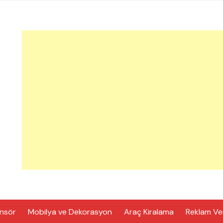
nsör
Mobilya ve Dekorasyon
Araç Kiralama
Reklam Ve