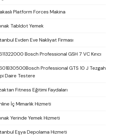
akaslı Platform Forces Makina
onak Tabldot Yemek
stanbul Evden Eve Nakliyat Firması
611322000 Bosch Professional GSH 7 VC Kırıcı
601B30500Bosch Professional GTS 10 J Tezgah
ipi Daire Testere
zaktan Fitness Eğitimi Faydaları
line İç Mimarlık Hizmeti
onak Yerinde Yemek Hizmeti
stanbul Eşya Depolama Hizmeti