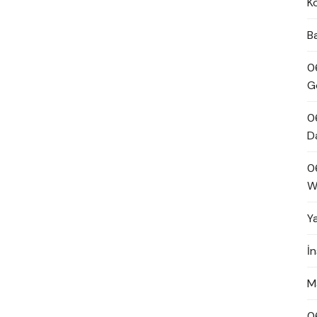
K
B
0
G
0
D
0
W
Y
İ
M
0