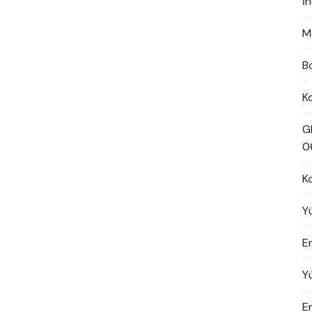
İ
M
B
K
G
0
K
Y
En
Y
E