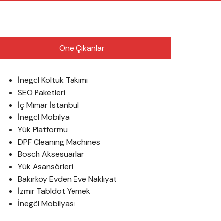
English
Öne Çıkanlar
İnegöl Koltuk Takımı
SEO Paketleri
İç Mimar İstanbul
İnegöl Mobilya
Yük Platformu
DPF Cleaning Machines
Bosch Aksesuarlar
Yük Asansörleri
Bakırköy Evden Eve Nakliyat
İzmir Tabldot Yemek
İnegöl Mobilyası