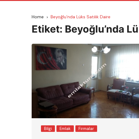
Home
Beyoğlu’nda Lüks Satılık Daire
Etiket:
Beyoğlu’nda Lük
Bilgi
Emlak
Firmalar