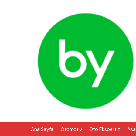
Skip
to
content
Ana Sayfa
Otomotiv
Oto Ekspertiz
Asa