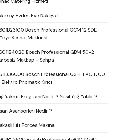
onak Catering Hizmeti
akırköy Evden Eve Nakliyat
601B23100 Bosch Professional GCM 12 SDE
önye Kesme Makinesi
6011B4020 Bosch Professional GBM 50-2
arbesiz Matkap + Sehpa
611336000 Bosch Professional GSH 11 VC 1700
 Elektro Pnömatik Kırıcı
ağ Yakma Programı Nedir ? Nasıl Yağ Yakılır ?
nsan Asansörleri Nedir ?
akaslı Lift Forces Makina
601B23600 Bosch Professional GCM 12 GDL