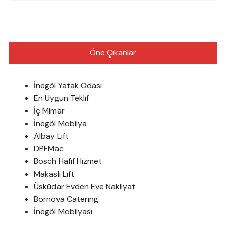
Öne Çıkanlar
İnegöl Yatak Odası
En Uygun Teklif
İç Mimar
İnegöl Mobilya
Albay Lift
DPFMac
Bosch Hafif Hizmet
Makaslı Lift
Üsküdar Evden Eve Nakliyat
Bornova Catering
İnegöl Mobilyası