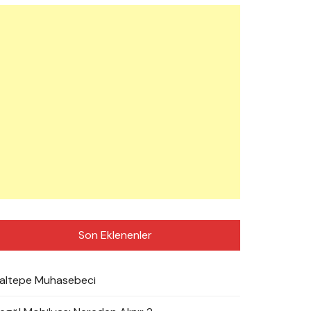
Son Eklenenler
altepe Muhasebeci