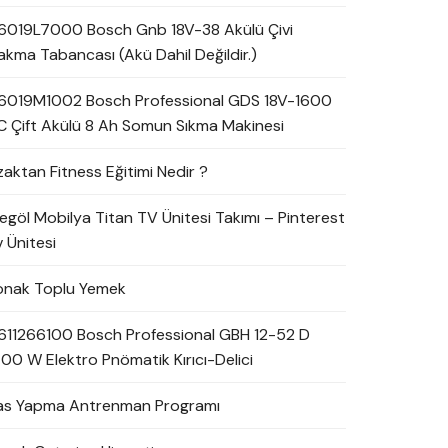
6019L7000 Bosch Gnb 18V-38 Akülü Çivi
akma Tabancası (Akü Dahil Değildir.)
6019M1002 Bosch Professional GDS 18V-1600
C Çift Akülü 8 Ah Somun Sıkma Makinesi
zaktan Fitness Eğitimi Nedir ?
negöl Mobilya Titan TV Ünitesi Takımı – Pinterest
 Ünitesi
onak Toplu Yemek
611266100 Bosch Professional GBH 12-52 D
700 W Elektro Pnömatik Kırıcı-Delici
as Yapma Antrenman Programı