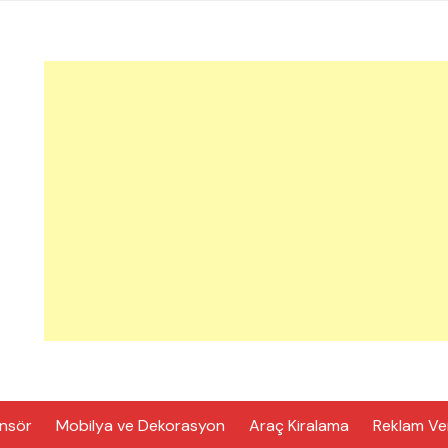
nsör
Mobilya ve Dekorasyon
Araç Kiralama
Reklam Ve