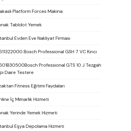
akaslı Platform Forces Makina
onak Tabldot Yemek
stanbul Evden Eve Nakliyat Firması
611322000 Bosch Professional GSH 7 VC Kırıcı
601B30500Bosch Professional GTS 10 J Tezgah
ipi Daire Testere
zaktan Fitness Eğitimi Faydaları
line İç Mimarlık Hizmeti
onak Yerinde Yemek Hizmeti
stanbul Eşya Depolama Hizmeti