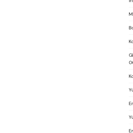
İ
M
B
K
G
0
K
Y
En
Y
E