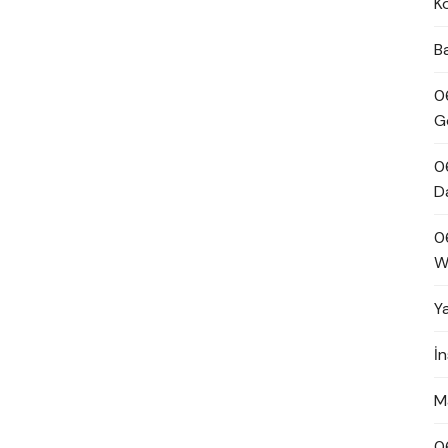
K
B
0
G
0
D
0
W
Y
İ
M
0