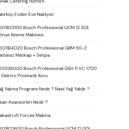
onak Catering Hizmeti
akırköy Evden Eve Nakliyat
601B23100 Bosch Professional GCM 12 SDE
önye Kesme Makinesi
6011B4020 Bosch Professional GBM 50-2
arbesiz Matkap + Sehpa
611336000 Bosch Professional GSH 11 VC 1700
 Elektro Pnömatik Kırıcı
ağ Yakma Programı Nedir ? Nasıl Yağ Yakılır ?
nsan Asansörleri Nedir ?
akaslı Lift Forces Makina
601B23600 Bosch Professional GCM 12 GDL