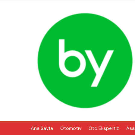
Skip
to
content
Ana Sayfa
Otomotiv
Oto Ekspertiz
Asa