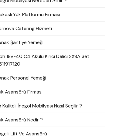
negöl Mobilyası Nereden Alınır ?
akaslı Yük Platformu Firması
ornova Catering Hizmeti
onak Şantiye Yemeği
bh 18V-40 C4 Akülü Kırıcı Delici 2X8A Set
611917120
onak Personel Yemeği
ük Asansörü Firması
 Kaliteli İnegöl Mobilyası Nasıl Seçilir ?
ük Asansörü Nedir ?
ngelli Lift Ve Asansörü