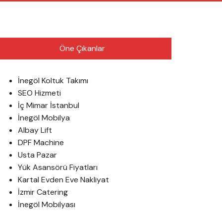
English
Öne Çıkanlar
İnegöl Koltuk Takımı
SEO Hizmeti
İç Mimar İstanbul
İnegöl Mobilya
Albay Lift
DPF Machine
Usta Pazar
Yük Asansörü Fiyatları
Kartal Evden Eve Nakliyat
İzmir Catering
İnegöl Mobilyası