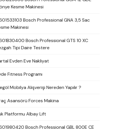
önye Kesme Makinesi
601533103 Bosch Professional GNA 3,5 Sac
esme Makinesi
601B30400 Bosch Professional GTS 10 XC
ezgah Tipi Daire Testere
artal Evden Eve Nakliyat
vde Fitness Programı
egöl Mobilya Alışverişi Nereden Yapılır ?
raç Asansörü Forces Makina
ük Platformu Albay Lift
601980420 Bosch Professional GBL 800E CE