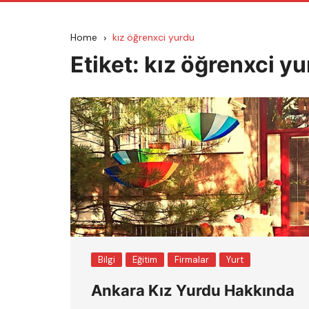
Home
kız öğrenxci yurdu
Etiket:
kız öğrenxci y
Bilgi
Eğitim
Firmalar
Yurt
Ankara Kız Yurdu Hakkında