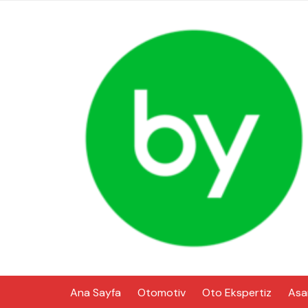
Skip
to
content
Ana Sayfa
Otomotiv
Oto Ekspertiz
Asa