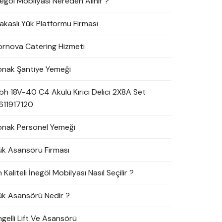
negöl Mobilyası Nereden Alınır ?
akaslı Yük Platformu Firması
ornova Catering Hizmeti
onak Şantiye Yemeği
bh 18V-40 C4 Akülü Kırıcı Delici 2X8A Set
611917120
onak Personel Yemeği
ük Asansörü Firması
 Kaliteli İnegöl Mobilyası Nasıl Seçilir ?
ük Asansörü Nedir ?
ngelli Lift Ve Asansörü