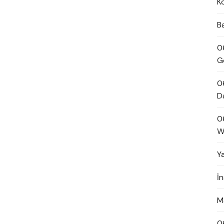
K
B
0
G
0
D
0
W
Y
İ
M
0