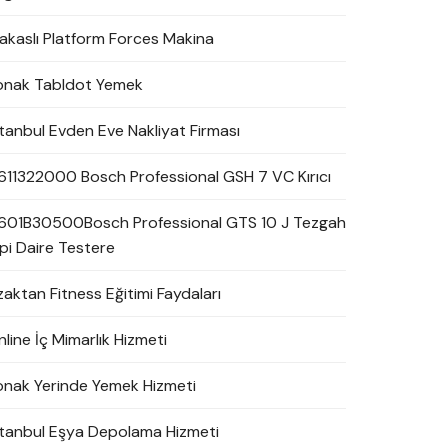
akaslı Platform Forces Makina
onak Tabldot Yemek
stanbul Evden Eve Nakliyat Firması
611322000 Bosch Professional GSH 7 VC Kırıcı
601B30500Bosch Professional GTS 10 J Tezgah
ipi Daire Testere
zaktan Fitness Eğitimi Faydaları
line İç Mimarlık Hizmeti
onak Yerinde Yemek Hizmeti
stanbul Eşya Depolama Hizmeti