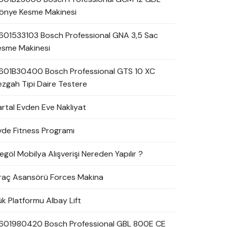
önye Kesme Makinesi
601533103 Bosch Professional GNA 3,5 Sac
esme Makinesi
601B30400 Bosch Professional GTS 10 XC
ezgah Tipi Daire Testere
artal Evden Eve Nakliyat
vde Fitness Programı
egöl Mobilya Alışverişi Nereden Yapılır ?
raç Asansörü Forces Makina
ük Platformu Albay Lift
601980420 Bosch Professional GBL 800E CE