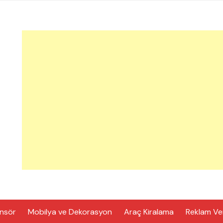
nsör
Mobilya ve Dekorasyon
Araç Kiralama
Reklam Ve