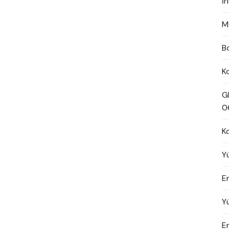
İ
M
B
K
G
0
K
Y
En
Y
E