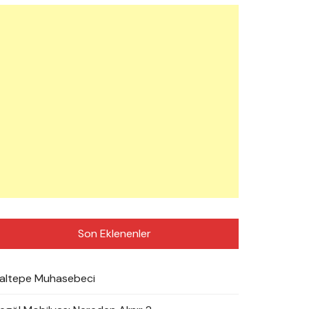
Son Eklenenler
altepe Muhasebeci