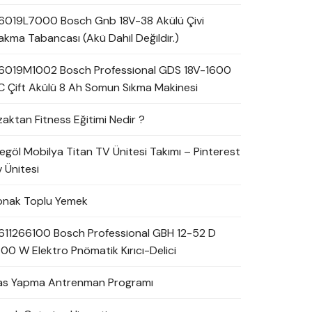
6019L7000 Bosch Gnb 18V-38 Akülü Çivi
akma Tabancası (Akü Dahil Değildir.)
6019M1002 Bosch Professional GDS 18V-1600
C Çift Akülü 8 Ah Somun Sıkma Makinesi
zaktan Fitness Eğitimi Nedir ?
negöl Mobilya Titan TV Ünitesi Takımı – Pinterest
 Ünitesi
onak Toplu Yemek
611266100 Bosch Professional GBH 12-52 D
700 W Elektro Pnömatik Kırıcı-Delici
as Yapma Antrenman Programı