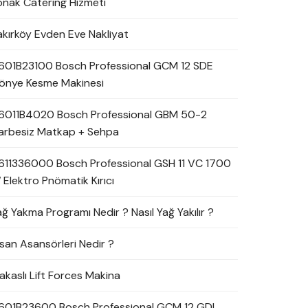
onak Catering Hizmeti
akırköy Evden Eve Nakliyat
601B23100 Bosch Professional GCM 12 SDE
önye Kesme Makinesi
6011B4020 Bosch Professional GBM 50-2
arbesiz Matkap + Sehpa
611336000 Bosch Professional GSH 11 VC 1700
 Elektro Pnömatik Kırıcı
ağ Yakma Programı Nedir ? Nasıl Yağ Yakılır ?
nsan Asansörleri Nedir ?
akaslı Lift Forces Makina
601B23600 Bosch Professional GCM 12 GDL