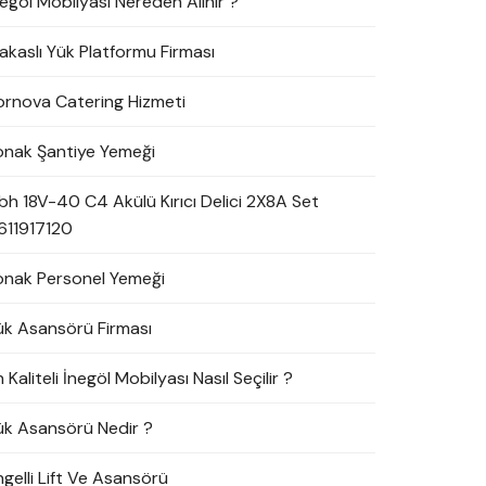
negöl Mobilyası Nereden Alınır ?
akaslı Yük Platformu Firması
ornova Catering Hizmeti
onak Şantiye Yemeği
bh 18V-40 C4 Akülü Kırıcı Delici 2X8A Set
611917120
onak Personel Yemeği
ük Asansörü Firması
 Kaliteli İnegöl Mobilyası Nasıl Seçilir ?
ük Asansörü Nedir ?
ngelli Lift Ve Asansörü