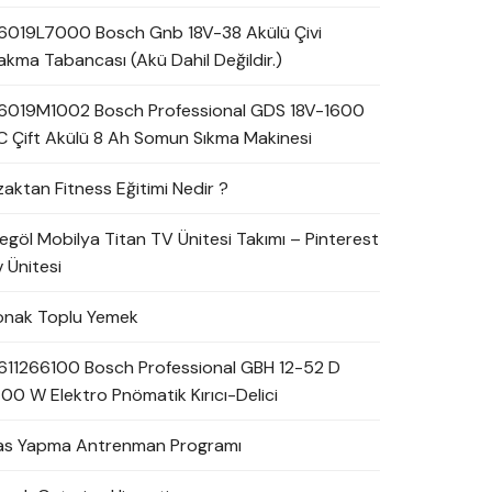
6019L7000 Bosch Gnb 18V-38 Akülü Çivi
akma Tabancası (Akü Dahil Değildir.)
6019M1002 Bosch Professional GDS 18V-1600
C Çift Akülü 8 Ah Somun Sıkma Makinesi
zaktan Fitness Eğitimi Nedir ?
negöl Mobilya Titan TV Ünitesi Takımı – Pinterest
 Ünitesi
onak Toplu Yemek
611266100 Bosch Professional GBH 12-52 D
700 W Elektro Pnömatik Kırıcı-Delici
as Yapma Antrenman Programı