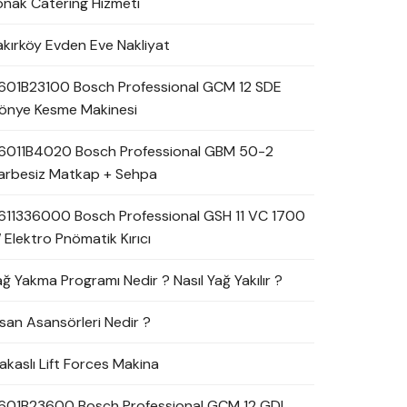
onak Catering Hizmeti
akırköy Evden Eve Nakliyat
601B23100 Bosch Professional GCM 12 SDE
önye Kesme Makinesi
6011B4020 Bosch Professional GBM 50-2
arbesiz Matkap + Sehpa
611336000 Bosch Professional GSH 11 VC 1700
 Elektro Pnömatik Kırıcı
ağ Yakma Programı Nedir ? Nasıl Yağ Yakılır ?
nsan Asansörleri Nedir ?
akaslı Lift Forces Makina
601B23600 Bosch Professional GCM 12 GDL