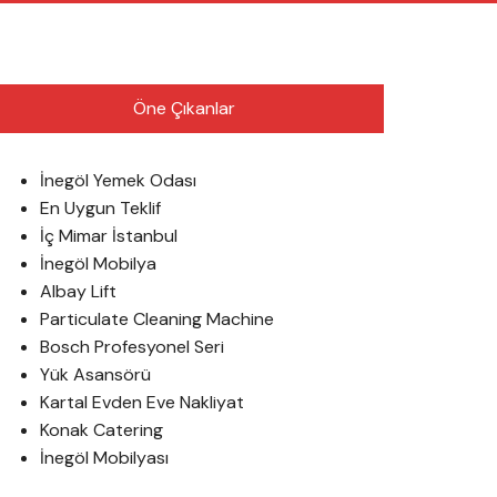
English
Öne Çıkanlar
İnegöl Yemek Odası
En Uygun Teklif
İç Mimar İstanbul
İnegöl Mobilya
Albay Lift
Particulate Cleaning Machine
Bosch Profesyonel Seri
Yük Asansörü
Kartal Evden Eve Nakliyat
Konak Catering
İnegöl Mobilyası