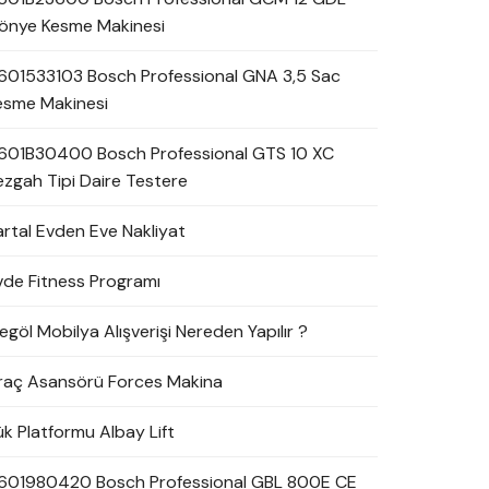
önye Kesme Makinesi
601533103 Bosch Professional GNA 3,5 Sac
esme Makinesi
601B30400 Bosch Professional GTS 10 XC
ezgah Tipi Daire Testere
artal Evden Eve Nakliyat
vde Fitness Programı
egöl Mobilya Alışverişi Nereden Yapılır ?
raç Asansörü Forces Makina
ük Platformu Albay Lift
601980420 Bosch Professional GBL 800E CE