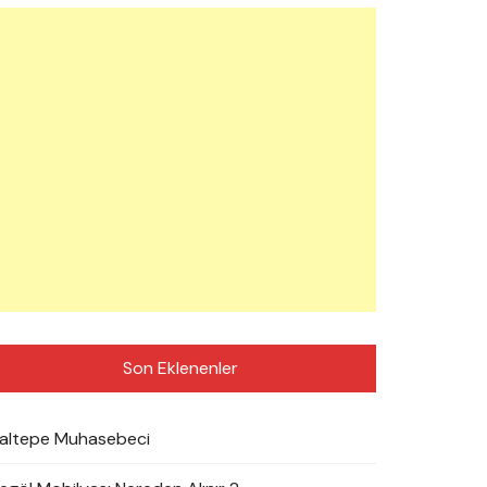
Son Eklenenler
altepe Muhasebeci