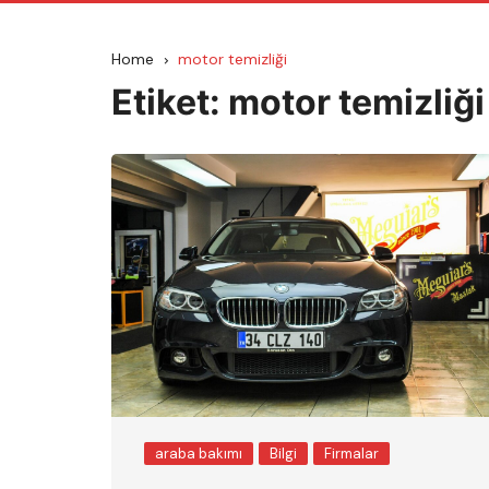
Home
motor temizliği
Etiket:
motor temizliği
araba bakımı
Bilgi
Firmalar