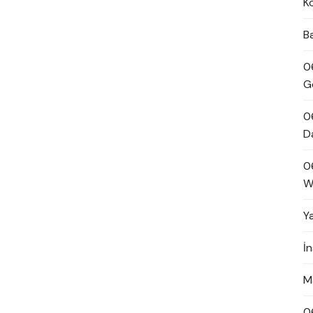
K
B
0
G
0
D
0
W
Y
İ
M
0