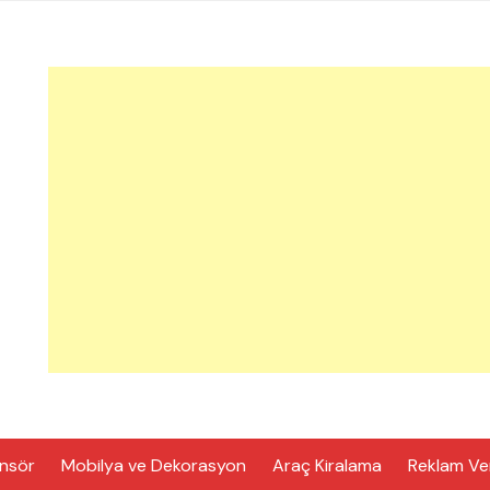
nsör
Mobilya ve Dekorasyon
Araç Kiralama
Reklam Ve