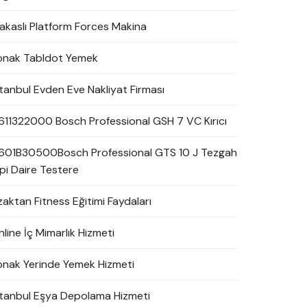
akaslı Platform Forces Makina
onak Tabldot Yemek
stanbul Evden Eve Nakliyat Firması
611322000 Bosch Professional GSH 7 VC Kırıcı
601B30500Bosch Professional GTS 10 J Tezgah
ipi Daire Testere
zaktan Fitness Eğitimi Faydaları
line İç Mimarlık Hizmeti
onak Yerinde Yemek Hizmeti
stanbul Eşya Depolama Hizmeti