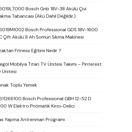
6019L7000 Bosch Gnb 18V-38 Akülü Çivi
akma Tabancası (Akü Dahil Değildir.)
6019M1002 Bosch Professional GDS 18V-1600
C Çift Akülü 8 Ah Somun Sıkma Makinesi
zaktan Fitness Eğitimi Nedir ?
negöl Mobilya Titan TV Ünitesi Takımı – Pinterest
 Ünitesi
onak Toplu Yemek
611266100 Bosch Professional GBH 12-52 D
700 W Elektro Pnömatik Kırıcı-Delici
as Yapma Antrenman Programı