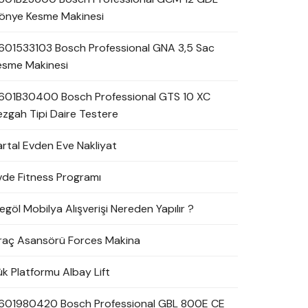
önye Kesme Makinesi
601533103 Bosch Professional GNA 3,5 Sac
esme Makinesi
601B30400 Bosch Professional GTS 10 XC
ezgah Tipi Daire Testere
artal Evden Eve Nakliyat
vde Fitness Programı
egöl Mobilya Alışverişi Nereden Yapılır ?
raç Asansörü Forces Makina
ük Platformu Albay Lift
601980420 Bosch Professional GBL 800E CE