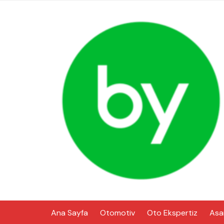
Skip
to
content
Ana Sayfa
Otomotiv
Oto Ekspertiz
Asa