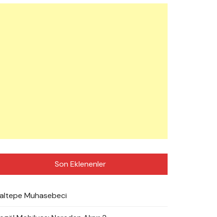
Son Eklenenler
altepe Muhasebeci