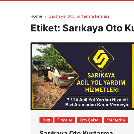
Home
Sarıkaya Oto Kurtarma Firması
Etiket:
Sarıkaya Oto K
Bilgi
Firmalar
Oto Çekici
Yol Yardım
Sarıkaya Oto Kurtarma