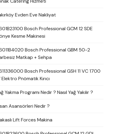
onak Catering Hizmeti
akırköy Evden Eve Nakliyat
601B23100 Bosch Professional GCM 12 SDE
önye Kesme Makinesi
6011B4020 Bosch Professional GBM 50-2
arbesiz Matkap + Sehpa
611336000 Bosch Professional GSH 11 VC 1700
 Elektro Pnömatik Kırıcı
ağ Yakma Programı Nedir ? Nasıl Yağ Yakılır ?
nsan Asansörleri Nedir ?
akaslı Lift Forces Makina
601B23600 Bosch Professional GCM 12 GDL