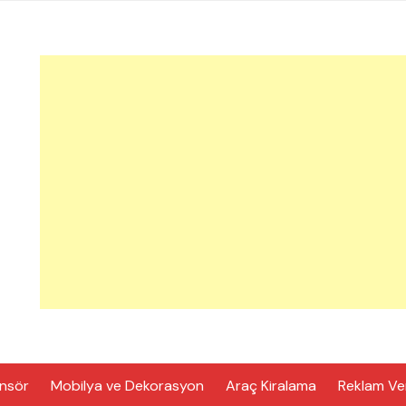
nsör
Mobilya ve Dekorasyon
Araç Kiralama
Reklam Ve