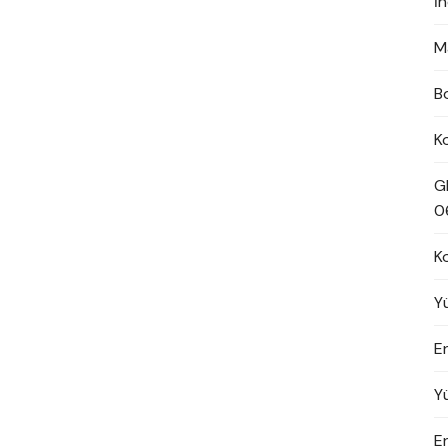
İ
M
B
K
G
0
K
Y
En
Y
E