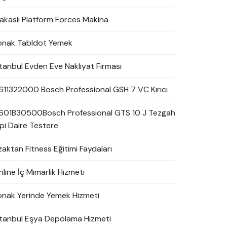
akaslı Platform Forces Makina
onak Tabldot Yemek
stanbul Evden Eve Nakliyat Firması
611322000 Bosch Professional GSH 7 VC Kırıcı
601B30500Bosch Professional GTS 10 J Tezgah
ipi Daire Testere
zaktan Fitness Eğitimi Faydaları
line İç Mimarlık Hizmeti
onak Yerinde Yemek Hizmeti
stanbul Eşya Depolama Hizmeti