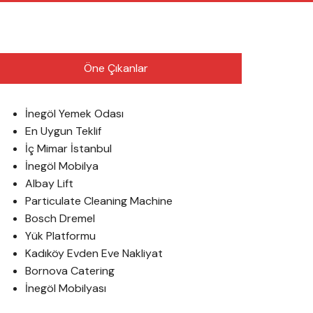
English
Öne Çıkanlar
İnegöl Yemek Odası
En Uygun Teklif
İç Mimar İstanbul
İnegöl Mobilya
Albay Lift
Particulate Cleaning Machine
Bosch Dremel
Yük Platformu
Kadıköy Evden Eve Nakliyat
Bornova Catering
İnegöl Mobilyası