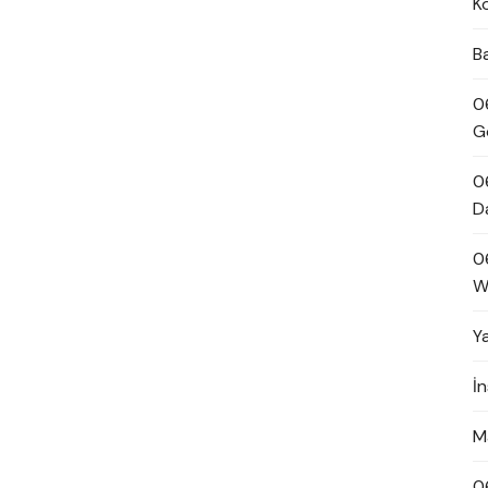
K
B
0
G
0
D
0
W
Y
İ
M
0