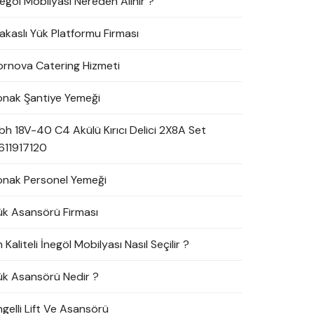
negöl Mobilyası Nereden Alınır ?
akaslı Yük Platformu Firması
ornova Catering Hizmeti
onak Şantiye Yemeği
bh 18V-40 C4 Akülü Kırıcı Delici 2X8A Set
611917120
onak Personel Yemeği
ük Asansörü Firması
 Kaliteli İnegöl Mobilyası Nasıl Seçilir ?
ük Asansörü Nedir ?
ngelli Lift Ve Asansörü