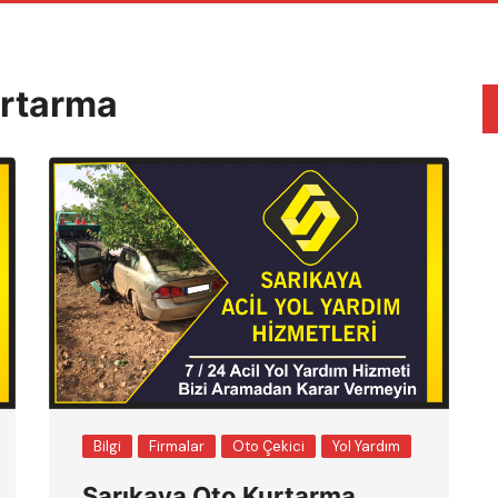
urtarma
Bilgi
Firmalar
Oto Çekici
Yol Yardım
Sarıkaya Oto Kurtarma