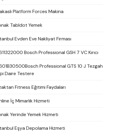
akaslı Platform Forces Makina
onak Tabldot Yemek
stanbul Evden Eve Nakliyat Firması
611322000 Bosch Professional GSH 7 VC Kırıcı
601B30500Bosch Professional GTS 10 J Tezgah
ipi Daire Testere
zaktan Fitness Eğitimi Faydaları
line İç Mimarlık Hizmeti
onak Yerinde Yemek Hizmeti
stanbul Eşya Depolama Hizmeti