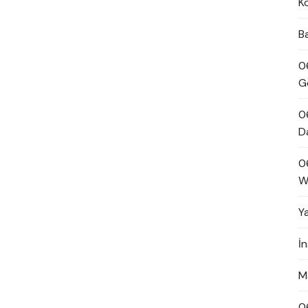
K
B
0
G
0
D
0
W
Y
İ
M
0