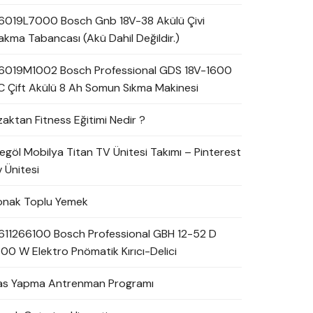
6019L7000 Bosch Gnb 18V-38 Akülü Çivi
akma Tabancası (Akü Dahil Değildir.)
6019M1002 Bosch Professional GDS 18V-1600
C Çift Akülü 8 Ah Somun Sıkma Makinesi
zaktan Fitness Eğitimi Nedir ?
negöl Mobilya Titan TV Ünitesi Takımı – Pinterest
 Ünitesi
onak Toplu Yemek
611266100 Bosch Professional GBH 12-52 D
700 W Elektro Pnömatik Kırıcı-Delici
as Yapma Antrenman Programı