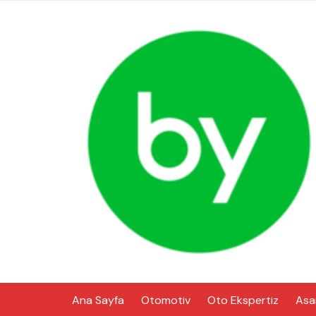
Skip
to
content
Ana Sayfa
Otomotiv
Oto Ekspertiz
Asa