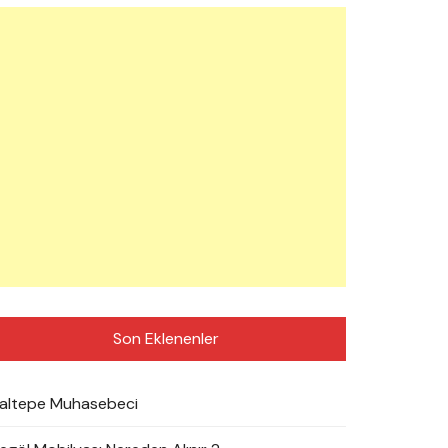
Son Eklenenler
altepe Muhasebeci