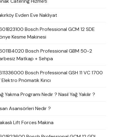
onak Catering Hizmeti
akırköy Evden Eve Nakliyat
601B23100 Bosch Professional GCM 12 SDE
önye Kesme Makinesi
6011B4020 Bosch Professional GBM 50-2
arbesiz Matkap + Sehpa
611336000 Bosch Professional GSH 11 VC 1700
 Elektro Pnömatik Kırıcı
ağ Yakma Programı Nedir ? Nasıl Yağ Yakılır ?
nsan Asansörleri Nedir ?
akaslı Lift Forces Makina
601B23600 Bosch Professional GCM 12 GDL