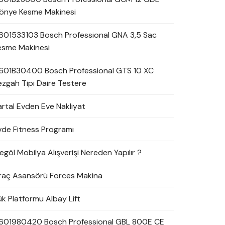
önye Kesme Makinesi
601533103 Bosch Professional GNA 3,5 Sac
esme Makinesi
601B30400 Bosch Professional GTS 10 XC
ezgah Tipi Daire Testere
artal Evden Eve Nakliyat
vde Fitness Programı
egöl Mobilya Alışverişi Nereden Yapılır ?
raç Asansörü Forces Makina
ük Platformu Albay Lift
601980420 Bosch Professional GBL 800E CE