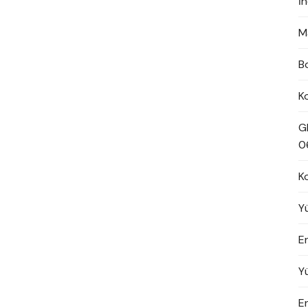
İ
M
B
K
G
0
K
Y
En
Y
E