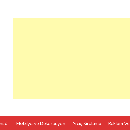
nsör
Mobilya ve Dekorasyon
Araç Kiralama
Reklam Ve