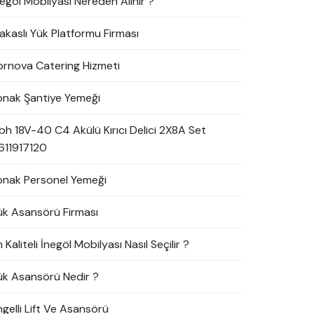
negöl Mobilyası Nereden Alınır ?
akaslı Yük Platformu Firması
ornova Catering Hizmeti
onak Şantiye Yemeği
bh 18V-40 C4 Akülü Kırıcı Delici 2X8A Set
611917120
onak Personel Yemeği
ük Asansörü Firması
 Kaliteli İnegöl Mobilyası Nasıl Seçilir ?
ük Asansörü Nedir ?
ngelli Lift Ve Asansörü