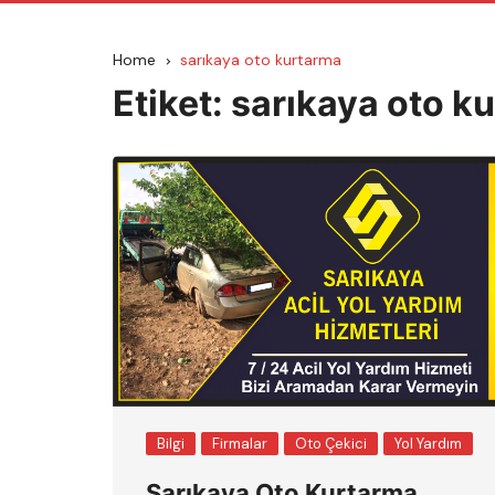
Home
sarıkaya oto kurtarma
Etiket:
sarıkaya oto k
Bilgi
Firmalar
Oto Çekici
Yol Yardım
Sarıkaya Oto Kurtarma