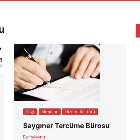
u
Bilgi
Firmalar
Hizmet Sektörü
Saygıner Tercüme Bürosu
By:
bykonu