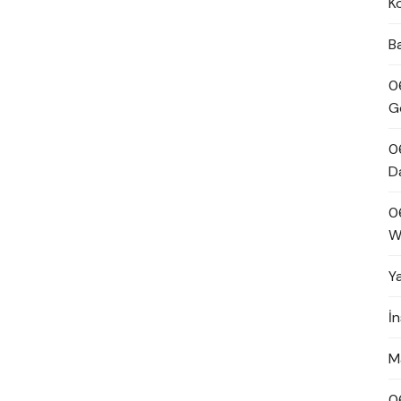
K
B
0
G
0
D
0
W
Y
İ
M
0