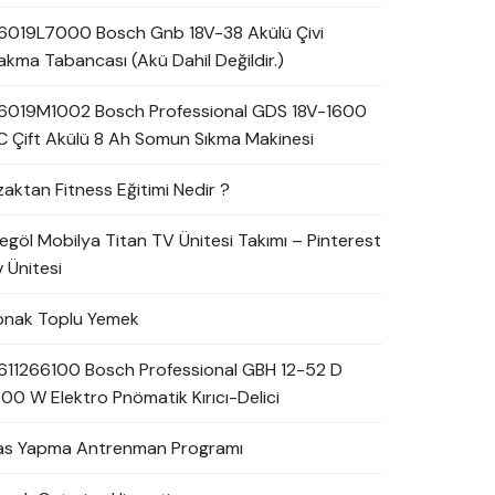
6019L7000 Bosch Gnb 18V-38 Akülü Çivi
akma Tabancası (Akü Dahil Değildir.)
6019M1002 Bosch Professional GDS 18V-1600
C Çift Akülü 8 Ah Somun Sıkma Makinesi
zaktan Fitness Eğitimi Nedir ?
negöl Mobilya Titan TV Ünitesi Takımı – Pinterest
 Ünitesi
onak Toplu Yemek
611266100 Bosch Professional GBH 12-52 D
700 W Elektro Pnömatik Kırıcı-Delici
as Yapma Antrenman Programı