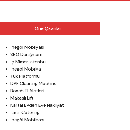
English
Öne Çıkanlar
İnegöl Mobilyası
SEO Danışmanı
İç Mimar İstanbul
İnegöl Mobilya
Yük Platformu
DPF Cleaning Machine
Bosch El Aletleri
Makaslı Lift
Kartal Evden Eve Nakliyat
İzmir Catering
İnegöl Mobilyası