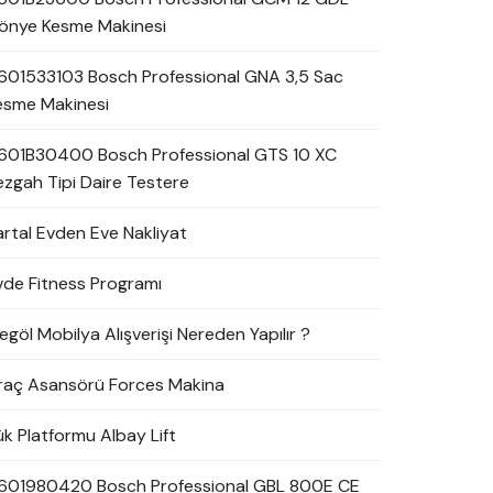
önye Kesme Makinesi
601533103 Bosch Professional GNA 3,5 Sac
esme Makinesi
601B30400 Bosch Professional GTS 10 XC
ezgah Tipi Daire Testere
artal Evden Eve Nakliyat
vde Fitness Programı
egöl Mobilya Alışverişi Nereden Yapılır ?
raç Asansörü Forces Makina
ük Platformu Albay Lift
601980420 Bosch Professional GBL 800E CE