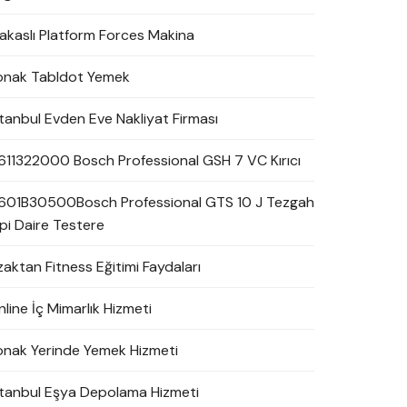
akaslı Platform Forces Makina
onak Tabldot Yemek
stanbul Evden Eve Nakliyat Firması
611322000 Bosch Professional GSH 7 VC Kırıcı
601B30500Bosch Professional GTS 10 J Tezgah
ipi Daire Testere
zaktan Fitness Eğitimi Faydaları
line İç Mimarlık Hizmeti
onak Yerinde Yemek Hizmeti
stanbul Eşya Depolama Hizmeti