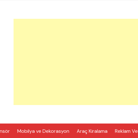
nsör
Mobilya ve Dekorasyon
Araç Kiralama
Reklam Ve