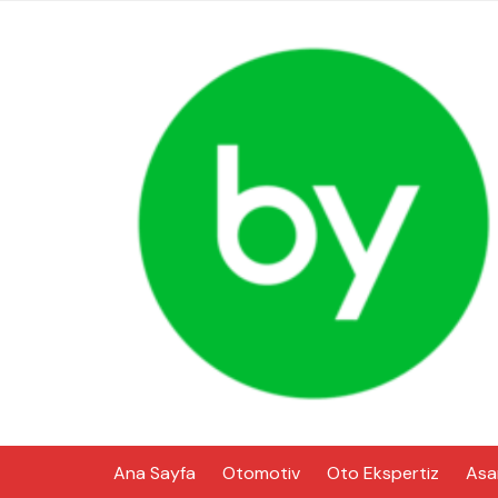
Skip
to
content
Ana Sayfa
Otomotiv
Oto Ekspertiz
Asa