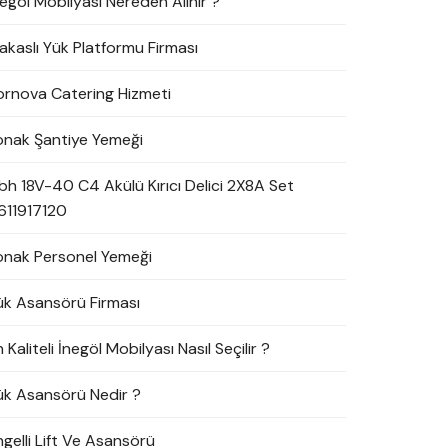
negöl Mobilyası Nereden Alınır ?
akaslı Yük Platformu Firması
ornova Catering Hizmeti
onak Şantiye Yemeği
bh 18V-40 C4 Akülü Kırıcı Delici 2X8A Set
611917120
onak Personel Yemeği
ük Asansörü Firması
 Kaliteli İnegöl Mobilyası Nasıl Seçilir ?
ük Asansörü Nedir ?
ngelli Lift Ve Asansörü