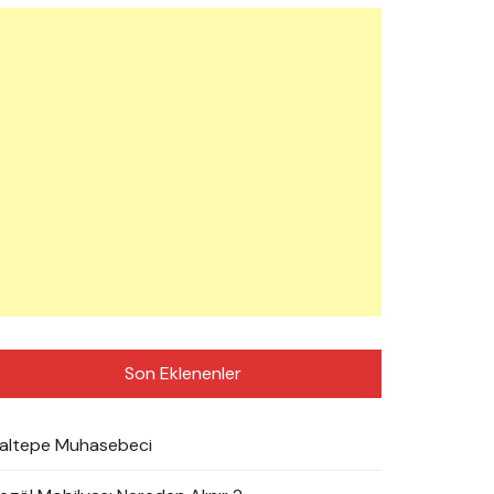
Son Eklenenler
altepe Muhasebeci