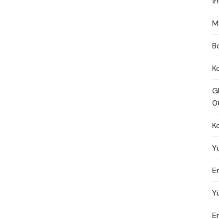
İ
M
B
K
G
0
K
Y
En
Y
E