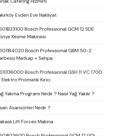
onak Catering Hizmeti
akırköy Evden Eve Nakliyat
601B23100 Bosch Professional GCM 12 SDE
önye Kesme Makinesi
6011B4020 Bosch Professional GBM 50-2
arbesiz Matkap + Sehpa
611336000 Bosch Professional GSH 11 VC 1700
 Elektro Pnömatik Kırıcı
ağ Yakma Programı Nedir ? Nasıl Yağ Yakılır ?
nsan Asansörleri Nedir ?
akaslı Lift Forces Makina
601B23600 Bosch Professional GCM 12 GDL