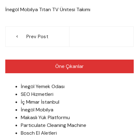
İnegöl Mobilya Titan TV Ünitesi Takımı
Yazı
Prev Post
gezinmesi
Öne Çıkanlar
İnegöl Yemek Odası
SEO Hizmetleri
İç Mimar İstanbul
İnegöl Mobilya
Makaslı Yük Platformu
Particulate Cleaning Machine
Bosch El Aletleri