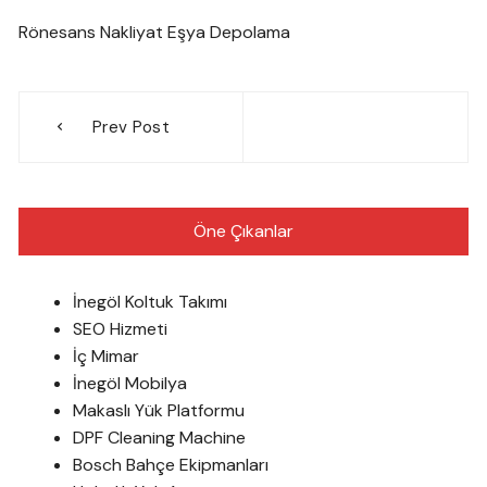
Rönesans Nakliyat Eşya Depolama
Yazı
Prev Post
gezinmesi
Öne Çıkanlar
İnegöl Koltuk Takımı
SEO Hizmeti
İç Mimar
İnegöl Mobilya
Makaslı Yük Platformu
DPF Cleaning Machine
Bosch Bahçe Ekipmanları