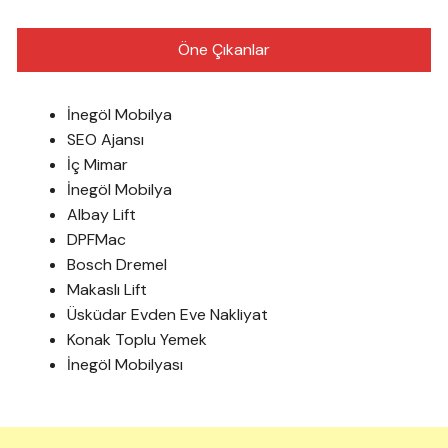
Öne Çıkanlar
İnegöl Mobilya
SEO Ajansı
İç Mimar
İnegöl Mobilya
Albay Lift
DPFMac
Bosch Dremel
Makaslı Lift
Üsküdar Evden Eve Nakliyat
Konak Toplu Yemek
İnegöl Mobilyası