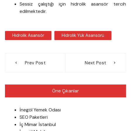
Sessiz çalıştığı için hidrolik asansör tercih
edilmektedir.
Hidrolik Asansör
Hidrolik Yük Asansörü
Yazı
Prev Post
Next Post
gezinmesi
Öne Çıkanlar
İnegöl Yemek Odası
SEO Paketleri
İç Mimar İstanbul