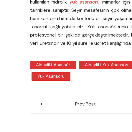
kullanılan hidrolik
yük asansörü
mimarlar için 
tahriklere sahiptir. Seyir mesafesinin çok olmad
hem konforlu hem de konforlu bir seyir yaşaman
tasarruf sağlayabilirsiniz. Yük asansörlerini
profesyonel bir şekilde gerçekleştirilmektedir
yerli üretimdir ve 10 yıl süre ile ücret karşılığı
Albaylift Asansör
Albaylift Yük Asansörü
Yük Asansörü
Yazı
Prev Post
gezinmesi