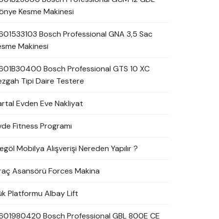
önye Kesme Makinesi
601533103 Bosch Professional GNA 3,5 Sac
esme Makinesi
601B30400 Bosch Professional GTS 10 XC
ezgah Tipi Daire Testere
artal Evden Eve Nakliyat
vde Fitness Programı
egöl Mobilya Alışverişi Nereden Yapılır ?
raç Asansörü Forces Makina
ük Platformu Albay Lift
601980420 Bosch Professional GBL 800E CE