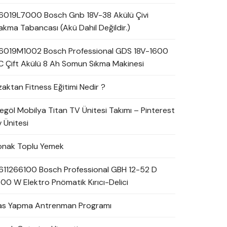
6019L7000 Bosch Gnb 18V-38 Akülü Çivi
akma Tabancası (Akü Dahil Değildir.)
6019M1002 Bosch Professional GDS 18V-1600
C Çift Akülü 8 Ah Somun Sıkma Makinesi
zaktan Fitness Eğitimi Nedir ?
negöl Mobilya Titan TV Ünitesi Takımı – Pinterest
 Ünitesi
onak Toplu Yemek
611266100 Bosch Professional GBH 12-52 D
700 W Elektro Pnömatik Kırıcı-Delici
as Yapma Antrenman Programı