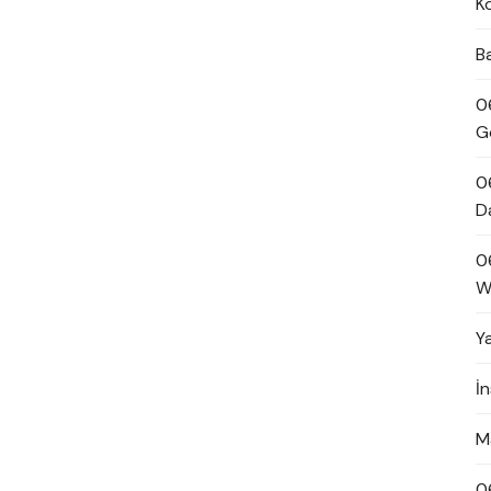
K
B
0
G
0
D
0
W
Y
İ
M
0