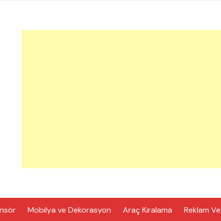
nsör
Mobilya ve Dekorasyon
Araç Kiralama
Reklam Ve