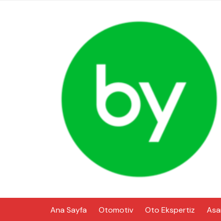
Skip
to
content
Ana Sayfa
Otomotiv
Oto Ekspertiz
Asa