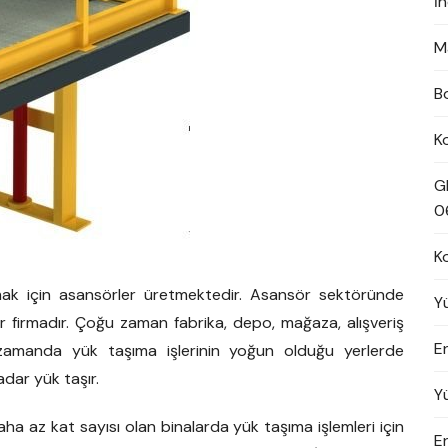
İ
M
B
K
G
0
K
mak için asansörler üretmektedir. Asansör sektöründe
Y
bir firmadır. Çoğu zaman fabrika, depo, mağaza, alışveriş
En
ı zamanda yük taşıma işlerinin yoğun olduğu yerlerde
dar yük taşır.
Y
ha az kat sayısı olan binalarda yük taşıma işlemleri için
E