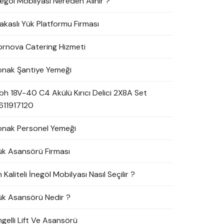
negöl Mobilyası Nereden Alınır ?
akaslı Yük Platformu Firması
ornova Catering Hizmeti
onak Şantiye Yemeği
bh 18V-40 C4 Akülü Kırıcı Delici 2X8A Set
611917120
onak Personel Yemeği
ük Asansörü Firması
 Kaliteli İnegöl Mobilyası Nasıl Seçilir ?
ük Asansörü Nedir ?
ngelli Lift Ve Asansörü