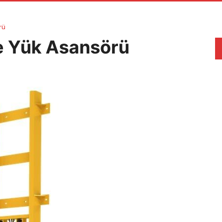
rü
le Yük Asansörü