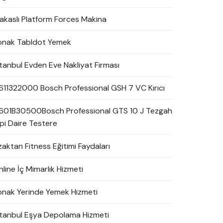
akaslı Platform Forces Makina
onak Tabldot Yemek
stanbul Evden Eve Nakliyat Firması
611322000 Bosch Professional GSH 7 VC Kırıcı
601B30500Bosch Professional GTS 10 J Tezgah
ipi Daire Testere
zaktan Fitness Eğitimi Faydaları
line İç Mimarlık Hizmeti
onak Yerinde Yemek Hizmeti
stanbul Eşya Depolama Hizmeti