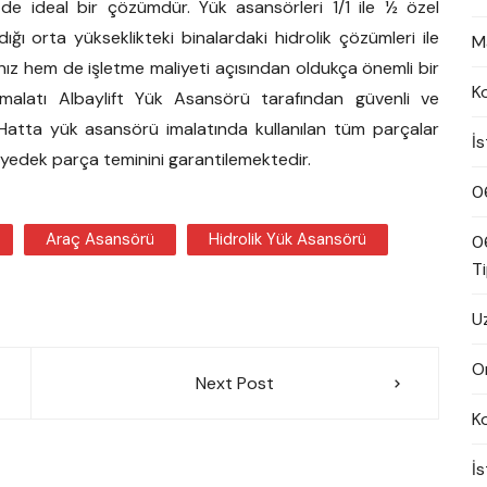
de ideal bir çözümdür. Yük asansörleri 1/1 ile ½ özel
ığı orta yükseklikteki binalardaki hidrolik çözümleri ile
M
ız hem de işletme maliyeti açısından oldukça önemli bir
K
n imalatı Albaylift Yük Asansörü tarafından güvenli ve
. Hatta yük asansörü imalatında kullanılan tüm parçalar
İ
nda yedek parça teminini garantilemektedir.
0
Araç Asansörü
Hidrolik Yük Asansörü
0
T
U
On
Next Post
K
İ