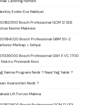
onak Catering Hizmeti
akırköy Evden Eve Nakliyat
601B23100 Bosch Professional GCM 12 SDE
önye Kesme Makinesi
6011B4020 Bosch Professional GBM 50-2
arbesiz Matkap + Sehpa
611336000 Bosch Professional GSH 11 VC 1700
 Elektro Pnömatik Kırıcı
ağ Yakma Programı Nedir ? Nasıl Yağ Yakılır ?
nsan Asansörleri Nedir ?
akaslı Lift Forces Makina
601B23600 Bosch Professional GCM 12 GDL