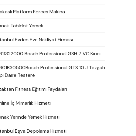
akaslı Platform Forces Makina
onak Tabldot Yemek
stanbul Evden Eve Nakliyat Firması
611322000 Bosch Professional GSH 7 VC Kırıcı
601B30500Bosch Professional GTS 10 J Tezgah
ipi Daire Testere
zaktan Fitness Eğitimi Faydaları
line İç Mimarlık Hizmeti
onak Yerinde Yemek Hizmeti
stanbul Eşya Depolama Hizmeti