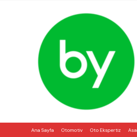
Skip
to
content
Ana Sayfa
Otomotiv
Oto Ekspertiz
Asa