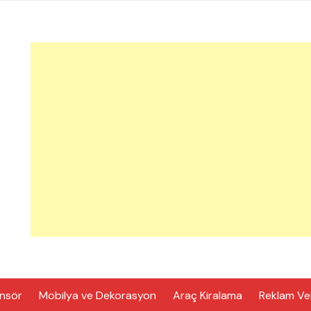
nsör
Mobilya ve Dekorasyon
Araç Kiralama
Reklam Ve