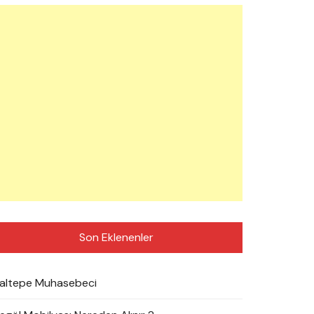
Son Eklenenler
altepe Muhasebeci