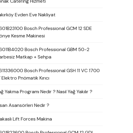
onak Catering Hizmeti
akırköy Evden Eve Nakliyat
601B23100 Bosch Professional GCM 12 SDE
önye Kesme Makinesi
6011B4020 Bosch Professional GBM 50-2
arbesiz Matkap + Sehpa
611336000 Bosch Professional GSH 11 VC 1700
 Elektro Pnömatik Kırıcı
ağ Yakma Programı Nedir ? Nasıl Yağ Yakılır ?
nsan Asansörleri Nedir ?
akaslı Lift Forces Makina
601B23600 Bosch Professional GCM 12 GDL