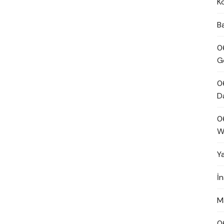
K
B
0
G
0
D
0
W
Y
İ
M
0