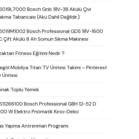
6019L7000 Bosch Gnb 18V-38 Akülü Çivi
akma Tabancası (Akü Dahil Değildir.)
6019M1002 Bosch Professional GDS 18V-1600
C Çift Akülü 8 Ah Somun Sıkma Makinesi
zaktan Fitness Eğitimi Nedir ?
negöl Mobilya Titan TV Ünitesi Takımı – Pinterest
 Ünitesi
onak Toplu Yemek
611266100 Bosch Professional GBH 12-52 D
700 W Elektro Pnömatik Kırıcı-Delici
as Yapma Antrenman Programı