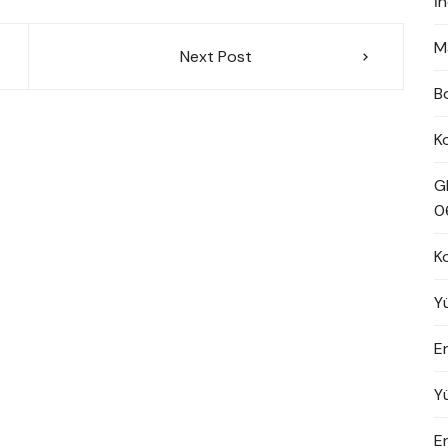
İ
M
Next Post
B
K
G
0
K
Y
En
Y
E