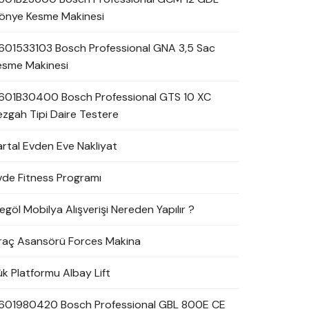
önye Kesme Makinesi
601533103 Bosch Professional GNA 3,5 Sac
esme Makinesi
601B30400 Bosch Professional GTS 10 XC
ezgah Tipi Daire Testere
artal Evden Eve Nakliyat
vde Fitness Programı
egöl Mobilya Alışverişi Nereden Yapılır ?
raç Asansörü Forces Makina
ük Platformu Albay Lift
601980420 Bosch Professional GBL 800E CE