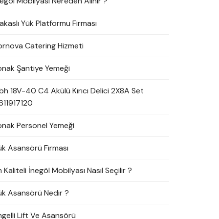
negöl Mobilyası Nereden Alınır ?
akaslı Yük Platformu Firması
ornova Catering Hizmeti
onak Şantiye Yemeği
bh 18V-40 C4 Akülü Kırıcı Delici 2X8A Set
611917120
onak Personel Yemeği
ük Asansörü Firması
 Kaliteli İnegöl Mobilyası Nasıl Seçilir ?
ük Asansörü Nedir ?
ngelli Lift Ve Asansörü