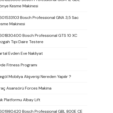
önye Kesme Makinesi
601533103 Bosch Professional GNA 3,5 Sac
esme Makinesi
601B30400 Bosch Professional GTS 10 XC
ezgah Tipi Daire Testere
artal Evden Eve Nakliyat
vde Fitness Programı
egöl Mobilya Alışverişi Nereden Yapılır ?
raç Asansörü Forces Makina
ük Platformu Albay Lift
601980420 Bosch Professional GBL 800E CE