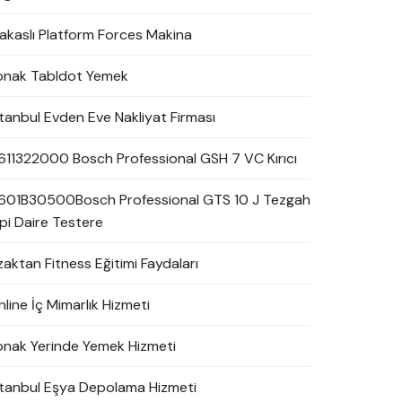
akaslı Platform Forces Makina
onak Tabldot Yemek
stanbul Evden Eve Nakliyat Firması
611322000 Bosch Professional GSH 7 VC Kırıcı
601B30500Bosch Professional GTS 10 J Tezgah
ipi Daire Testere
zaktan Fitness Eğitimi Faydaları
line İç Mimarlık Hizmeti
onak Yerinde Yemek Hizmeti
stanbul Eşya Depolama Hizmeti