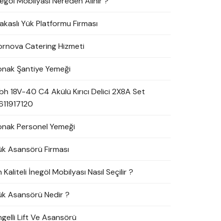
negöl Mobilyası Nereden Alınır ?
akaslı Yük Platformu Firması
ornova Catering Hizmeti
onak Şantiye Yemeği
bh 18V-40 C4 Akülü Kırıcı Delici 2X8A Set
611917120
onak Personel Yemeği
ük Asansörü Firması
 Kaliteli İnegöl Mobilyası Nasıl Seçilir ?
ük Asansörü Nedir ?
ngelli Lift Ve Asansörü