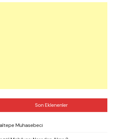
Son Eklenenler
altepe Muhasebeci