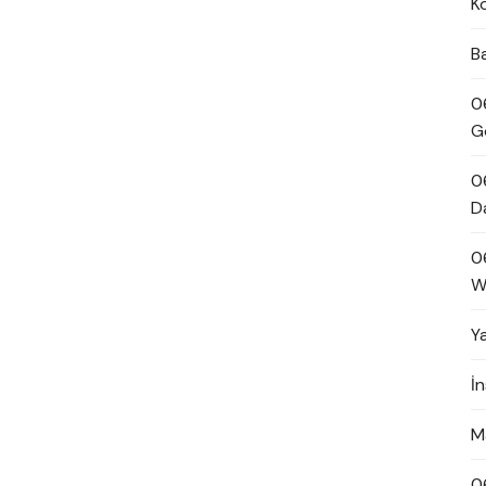
K
B
0
G
0
D
0
W
Y
İ
M
0