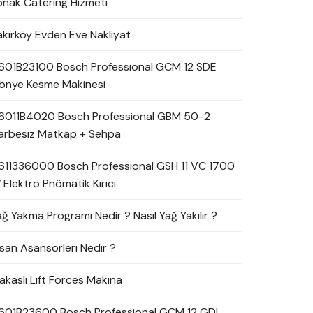
onak Catering Hizmeti
akırköy Evden Eve Nakliyat
601B23100 Bosch Professional GCM 12 SDE
önye Kesme Makinesi
6011B4020 Bosch Professional GBM 50-2
arbesiz Matkap + Sehpa
611336000 Bosch Professional GSH 11 VC 1700
 Elektro Pnömatik Kırıcı
ağ Yakma Programı Nedir ? Nasıl Yağ Yakılır ?
nsan Asansörleri Nedir ?
akaslı Lift Forces Makina
601B23600 Bosch Professional GCM 12 GDL