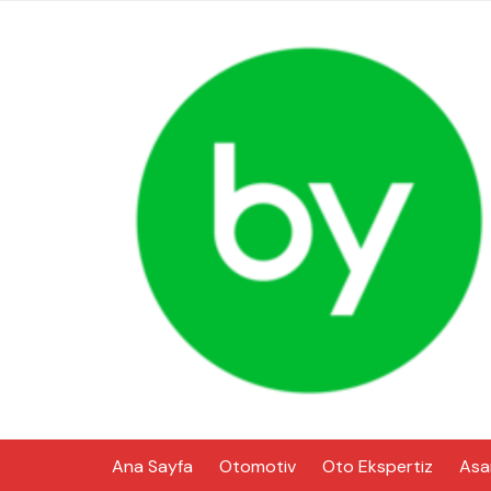
Skip
to
content
Ana Sayfa
Otomotiv
Oto Ekspertiz
Asa