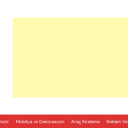
nsör
Mobilya ve Dekorasyon
Araç Kiralama
Reklam Ve