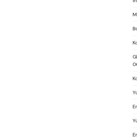
İ
M
B
K
G
0
K
Y
En
Y
E