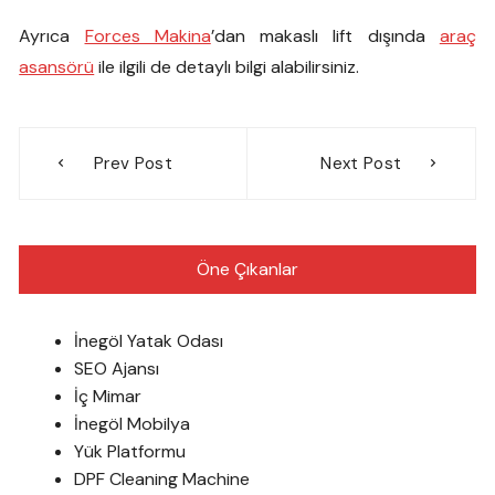
Ayrıca
Forces Makina
’dan makaslı lift dışında
araç
asansörü
ile ilgili de detaylı bilgi alabilirsiniz.
Yazı
Prev Post
Next Post
gezinmesi
Öne Çıkanlar
İnegöl Yatak Odası
SEO Ajansı
İç Mimar
İnegöl Mobilya
Yük Platformu
DPF Cleaning Machine