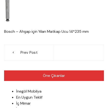
Bosch – Ahşap için Yılan Matkap Ucu 14*235 mm
Yazı
Prev Post
gezinmesi
Öne Çıkanlar
İnegöl Mobilya
En Uygun Teklif
İç Mimar