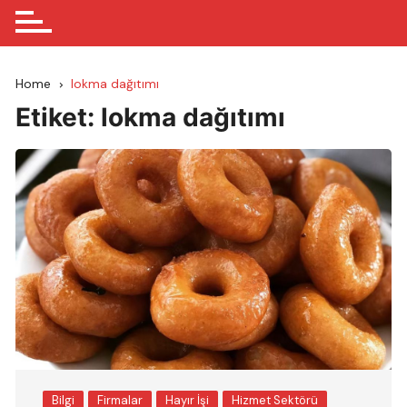
Home
lokma dağıtımı
Etiket:
lokma dağıtımı
Bilgi
Firmalar
Hayır İşi
Hizmet Sektörü