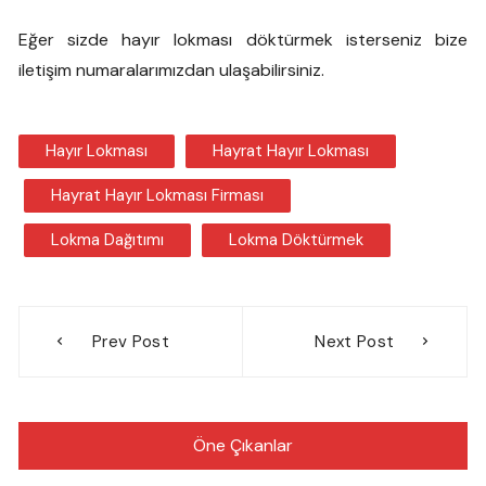
Eğer sizde hayır lokması döktürmek isterseniz bize
iletişim numaralarımızdan ulaşabilirsiniz.
Hayır Lokması
Hayrat Hayır Lokması
Hayrat Hayır Lokması Firması
Lokma Dağıtımı
Lokma Döktürmek
Yazı
Prev Post
Next Post
gezinmesi
Öne Çıkanlar