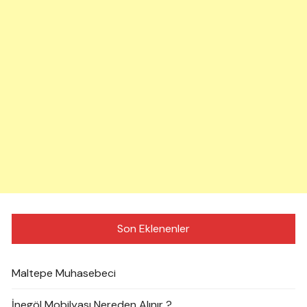
Son Eklenenler
Maltepe Muhasebeci
İnegöl Mobilyası Nereden Alınır ?