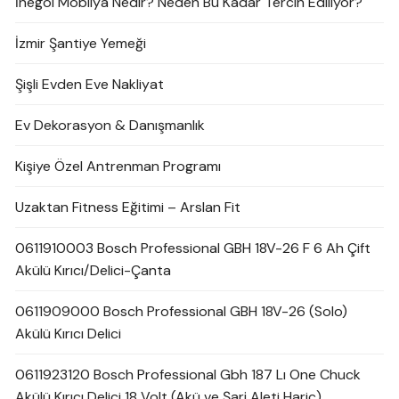
İnegöl Mobilya Nedir? Neden Bu Kadar Tercih Ediliyor?
İzmir Şantiye Yemeği
Şişli Evden Eve Nakliyat
Ev Dekorasyon & Danışmanlık
Kişiye Özel Antrenman Programı
Uzaktan Fitness Eğitimi – Arslan Fit
0611910003 Bosch Professional GBH 18V-26 F 6 Ah Çift
Akülü Kırıcı/Delici-Çanta
0611909000 Bosch Professional GBH 18V-26 (Solo)
Akülü Kırıcı Delici
0611923120 Bosch Professional Gbh 187 Lı One Chuck
Akülü Kırıcı Delici 18 Volt (Akü ve Şarj Aleti Hariç)