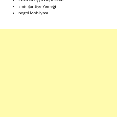
İzmir Şantiye Yemeği
İnegöl Mobilyası