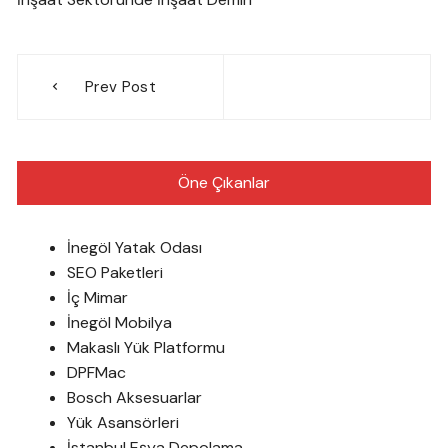
Yazı
Prev Post
gezinmesi
Öne Çıkanlar
İnegöl Yatak Odası
SEO Paketleri
İç Mimar
İnegöl Mobilya
Makaslı Yük Platformu
DPFMac
Bosch Aksesuarlar
Yük Asansörleri
İstanbul Eşya Depolama