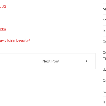
3cU2
M
K
irim
İ
viyildirimbeauty/
0
0
T
Next Post
U
On
K
İ