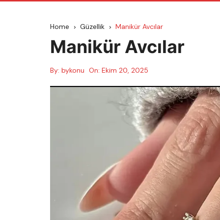
Home
Güzellik
Manikür Avcılar
Manikür Avcılar
By:
bykonu
On:
Ekim 20, 2025