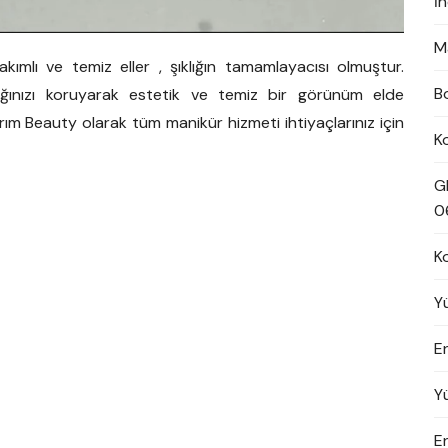
İ
M
kımlı ve temiz eller , şıklığın tamamlayacısı olmuştur.
B
lığınızı koruyarak estetik ve temiz bir görünüm elde
dırım Beauty olarak tüm manikür hizmeti ihtiyaçlarınız için
K
G
0
K
Y
En
Y
E