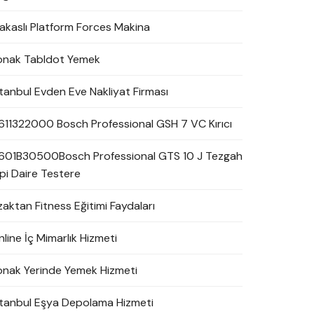
akaslı Platform Forces Makina
onak Tabldot Yemek
stanbul Evden Eve Nakliyat Firması
611322000 Bosch Professional GSH 7 VC Kırıcı
601B30500Bosch Professional GTS 10 J Tezgah
ipi Daire Testere
zaktan Fitness Eğitimi Faydaları
line İç Mimarlık Hizmeti
onak Yerinde Yemek Hizmeti
stanbul Eşya Depolama Hizmeti