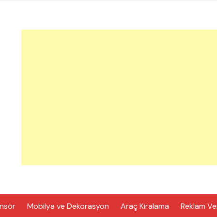
nsör
Mobilya ve Dekorasyon
Araç Kiralama
Reklam Ve