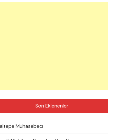
Son Eklenenler
altepe Muhasebeci