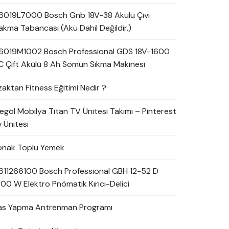
6019L7000 Bosch Gnb 18V-38 Akülü Çivi
akma Tabancası (Akü Dahil Değildir.)
6019M1002 Bosch Professional GDS 18V-1600
C Çift Akülü 8 Ah Somun Sıkma Makinesi
zaktan Fitness Eğitimi Nedir ?
negöl Mobilya Titan TV Ünitesi Takımı – Pinterest
 Ünitesi
onak Toplu Yemek
611266100 Bosch Professional GBH 12-52 D
700 W Elektro Pnömatik Kırıcı-Delici
as Yapma Antrenman Programı