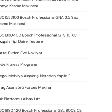
önye Kesme Makinesi
601533103 Bosch Professional GNA 3,5 Sac
esme Makinesi
601B30400 Bosch Professional GTS 10 XC
ezgah Tipi Daire Testere
artal Evden Eve Nakliyat
vde Fitness Programı
egöl Mobilya Alışverişi Nereden Yapılır ?
raç Asansörü Forces Makina
ük Platformu Albay Lift
601980420 Bosch Professional GBL 800E CE