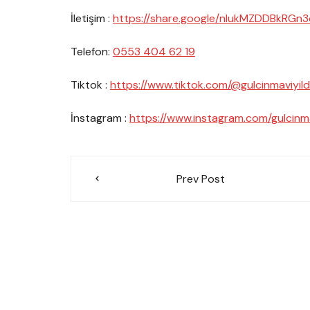
İletişim :
https://share.google/nlukMZDDBkRGn
Telefon:
0553 404 62 19
Tiktok :
https://www.tiktok.com/@gulcinmaviyild
İnstagram :
https://www.instagram.com/gulcinma
Yazı
Prev Post
gezinmesi