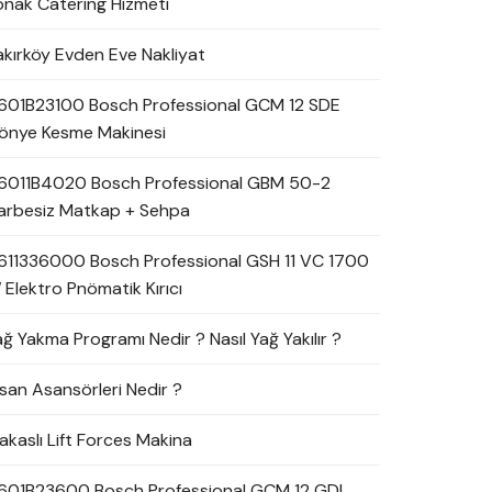
onak Catering Hizmeti
akırköy Evden Eve Nakliyat
601B23100 Bosch Professional GCM 12 SDE
önye Kesme Makinesi
6011B4020 Bosch Professional GBM 50-2
arbesiz Matkap + Sehpa
611336000 Bosch Professional GSH 11 VC 1700
 Elektro Pnömatik Kırıcı
ağ Yakma Programı Nedir ? Nasıl Yağ Yakılır ?
nsan Asansörleri Nedir ?
akaslı Lift Forces Makina
601B23600 Bosch Professional GCM 12 GDL