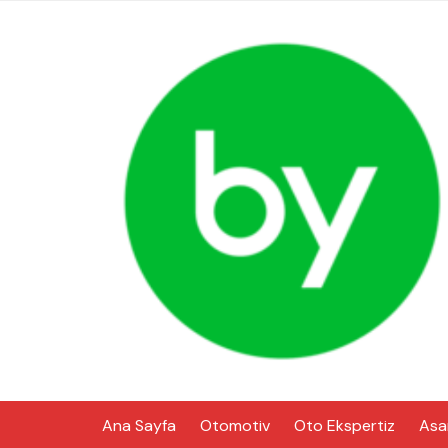
Skip
to
content
Ana Sayfa
Otomotiv
Oto Ekspertiz
Asa