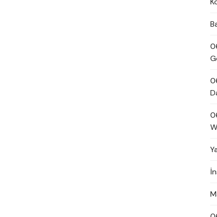
K
B
0
G
0
D
0
W
Y
İ
M
0