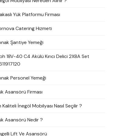
negöl Mobilyası Nereden Alınır ?
akaslı Yük Platformu Firması
ornova Catering Hizmeti
onak Şantiye Yemeği
bh 18V-40 C4 Akülü Kırıcı Delici 2X8A Set
611917120
onak Personel Yemeği
ük Asansörü Firması
 Kaliteli İnegöl Mobilyası Nasıl Seçilir ?
ük Asansörü Nedir ?
ngelli Lift Ve Asansörü