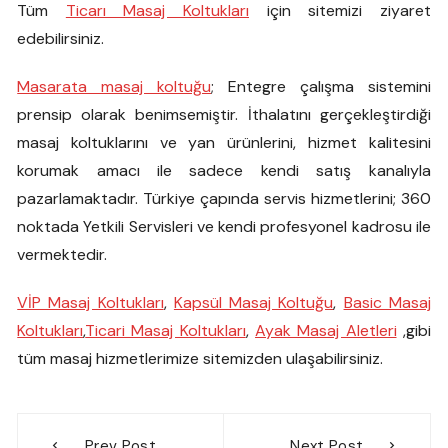
Tüm
Ticarı Masaj Koltukları
için sitemizi ziyaret
edebilirsiniz.
Masarata masaj koltuğu
; Entegre çalışma sistemini
prensip olarak benimsemiştir. İthalatını gerçekleştirdiği
masaj koltuklarını ve yan ürünlerini, hizmet kalitesini
korumak amacı ile sadece kendi satış kanalıyla
pazarlamaktadır. Türkiye çapında servis hizmetlerini; 360
noktada Yetkili Servisleri ve kendi profesyonel kadrosu ile
vermektedir.
VİP Masaj Koltukları
,
Kapsül Masaj Koltuğu
,
Basic Masaj
Koltukları
,
Ticari Masaj Koltukları
,
Ayak Masaj Aletleri
,gibi
tüm masaj hizmetlerimize sitemizden ulaşabilirsiniz.
Yazı
Prev Post
Next Post