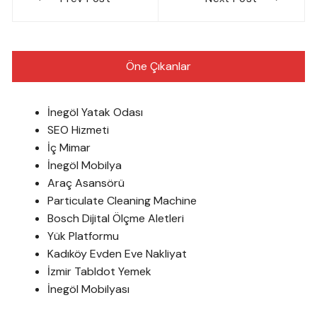
gezinmesi
Öne Çıkanlar
İnegöl Yatak Odası
SEO Hizmeti
İç Mimar
İnegöl Mobilya
Araç Asansörü
Particulate Cleaning Machine
Bosch Dijital Ölçme Aletleri
Yük Platformu
Kadıköy Evden Eve Nakliyat
İzmir Tabldot Yemek
İnegöl Mobilyası