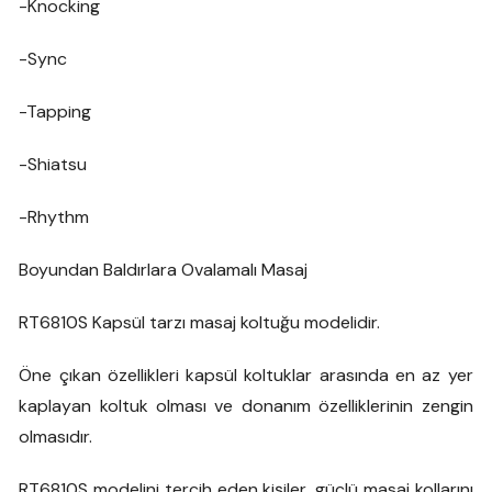
-Knocking
-Sync
-Tapping
-Shiatsu
-Rhythm
Boyundan Baldırlara Ovalamalı Masaj
RT6810S Kapsül tarzı masaj koltuğu modelidir.
Öne çıkan özellikleri kapsül koltuklar arasında en az yer
kaplayan koltuk olması ve donanım özelliklerinin zengin
olmasıdır.
RT6810S modelini tercih eden kişiler, güçlü masaj kollarını