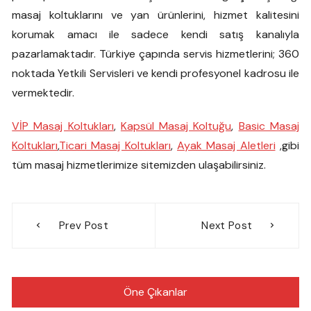
masaj koltuklarını ve yan ürünlerini, hizmet kalitesini
korumak amacı ile sadece kendi satış kanalıyla
pazarlamaktadır. Türkiye çapında servis hizmetlerini; 360
noktada Yetkili Servisleri ve kendi profesyonel kadrosu ile
vermektedir.
VİP Masaj Koltukları
,
Kapsül Masaj Koltuğu
,
Basic Masaj
Koltukları
,
Ticari Masaj Koltukları
,
Ayak Masaj Aletleri
,gibi
tüm masaj hizmetlerimize sitemizden ulaşabilirsiniz.
Yazı
Prev Post
Next Post
gezinmesi
Öne Çıkanlar