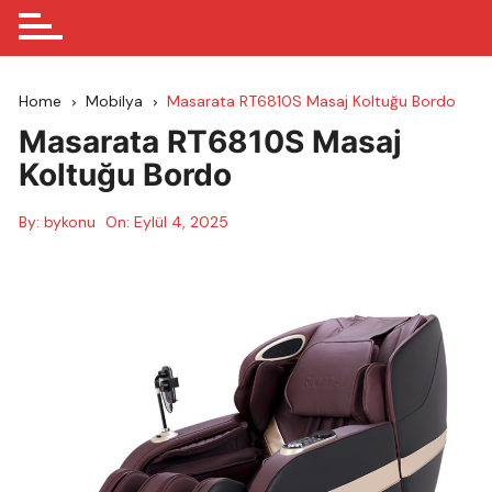
Home
Mobilya
Masarata RT6810S Masaj Koltuğu Bordo
Masarata RT6810S Masaj
Koltuğu Bordo
By:
bykonu
On:
Eylül 4, 2025