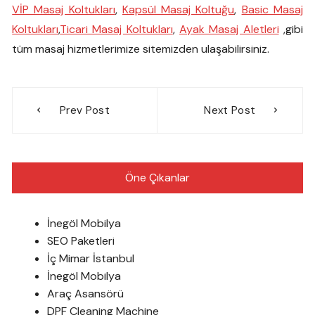
VİP Masaj Koltukları
,
Kapsül Masaj Koltuğu
,
Basic Masaj
Koltukları
,
Ticari Masaj Koltukları
,
Ayak Masaj Aletleri
,gibi
tüm masaj hizmetlerimize sitemizden ulaşabilirsiniz.
Yazı
Prev Post
Next Post
gezinmesi
Öne Çıkanlar
İnegöl Mobilya
SEO Paketleri
İç Mimar İstanbul
İnegöl Mobilya
Araç Asansörü
DPF Cleaning Machine