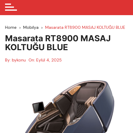
Home
Mobilya
Masarata RT8900 MASAJ KOLTUĞU BLUE
Masarata RT8900 MASAJ
KOLTUĞU BLUE
By:
bykonu
On:
Eylül 4, 2025