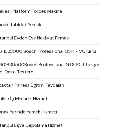
akaslı Platform Forces Makina
onak Tabldot Yemek
stanbul Evden Eve Nakliyat Firması
611322000 Bosch Professional GSH 7 VC Kırıcı
601B30500Bosch Professional GTS 10 J Tezgah
ipi Daire Testere
zaktan Fitness Eğitimi Faydaları
line İç Mimarlık Hizmeti
onak Yerinde Yemek Hizmeti
stanbul Eşya Depolama Hizmeti