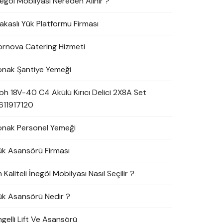
negöl Mobilyası Nereden Alınır ?
akaslı Yük Platformu Firması
ornova Catering Hizmeti
onak Şantiye Yemeği
bh 18V-40 C4 Akülü Kırıcı Delici 2X8A Set
611917120
onak Personel Yemeği
ük Asansörü Firması
 Kaliteli İnegöl Mobilyası Nasıl Seçilir ?
ük Asansörü Nedir ?
ngelli Lift Ve Asansörü