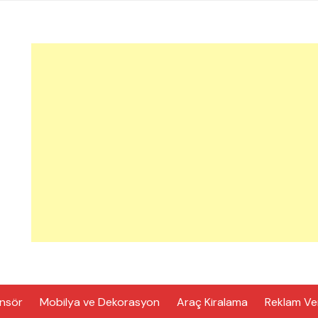
nsör
Mobilya ve Dekorasyon
Araç Kiralama
Reklam Ve