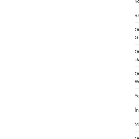
K
B
0
G
0
D
0
W
Y
İ
M
0