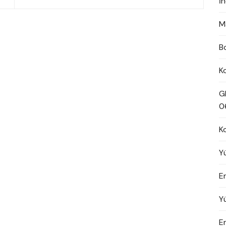
İ
M
B
K
G
0
K
Y
En
Y
E