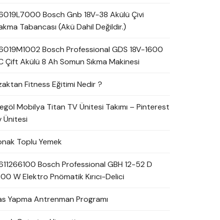
6019L7000 Bosch Gnb 18V-38 Akülü Çivi
akma Tabancası (Akü Dahil Değildir.)
6019M1002 Bosch Professional GDS 18V-1600
C Çift Akülü 8 Ah Somun Sıkma Makinesi
zaktan Fitness Eğitimi Nedir ?
negöl Mobilya Titan TV Ünitesi Takımı – Pinterest
 Ünitesi
onak Toplu Yemek
611266100 Bosch Professional GBH 12-52 D
700 W Elektro Pnömatik Kırıcı-Delici
as Yapma Antrenman Programı