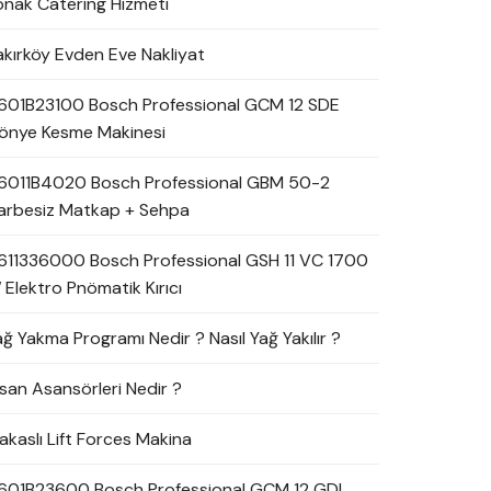
onak Catering Hizmeti
akırköy Evden Eve Nakliyat
601B23100 Bosch Professional GCM 12 SDE
önye Kesme Makinesi
6011B4020 Bosch Professional GBM 50-2
arbesiz Matkap + Sehpa
611336000 Bosch Professional GSH 11 VC 1700
 Elektro Pnömatik Kırıcı
ağ Yakma Programı Nedir ? Nasıl Yağ Yakılır ?
nsan Asansörleri Nedir ?
akaslı Lift Forces Makina
601B23600 Bosch Professional GCM 12 GDL