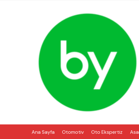
Skip
to
content
Ana Sayfa
Otomotiv
Oto Ekspertiz
Asa