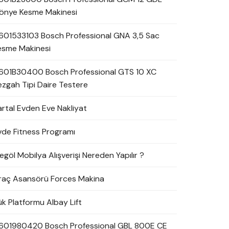
önye Kesme Makinesi
601533103 Bosch Professional GNA 3,5 Sac
esme Makinesi
601B30400 Bosch Professional GTS 10 XC
ezgah Tipi Daire Testere
artal Evden Eve Nakliyat
vde Fitness Programı
egöl Mobilya Alışverişi Nereden Yapılır ?
raç Asansörü Forces Makina
ük Platformu Albay Lift
601980420 Bosch Professional GBL 800E CE