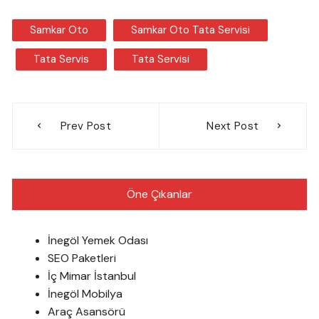
Samkar Oto
Samkar Oto Tata Servisi
Tata Servis
Tata Servisi
Yazı
Prev Post
Next Post
gezinmesi
Öne Çıkanlar
İnegöl Yemek Odası
SEO Paketleri
İç Mimar İstanbul
İnegöl Mobilya
Araç Asansörü