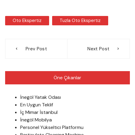
Oto Ekspertiz
Tuzla Oto Ekspertiz
Yazı
Prev Post
Next Post
gezinmesi
Öne Çıkanlar
İnegöl Yatak Odası
En Uygun Teklif
İç Mimar İstanbul
İnegöl Mobilya
Personel Yükseltici Platformu
Particulate Cleaning Machine