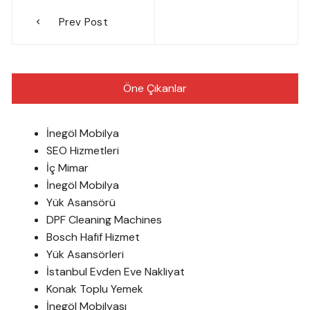
Yazı
Prev Post
gezinmesi
Öne Çıkanlar
İnegöl Mobilya
SEO Hizmetleri
İç Mimar
İnegöl Mobilya
Yük Asansörü
DPF Cleaning Machines
Bosch Hafif Hizmet
Yük Asansörleri
İstanbul Evden Eve Nakliyat
Konak Toplu Yemek
İnegöl Mobilyası