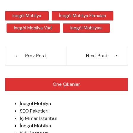
Inegöl Mobilya
İnegöl Mobilya Firmaları
Inegöl Mobilya Vadi
Inegöl Mobilyası
Yazı
Prev Post
Next Post
gezinmesi
Öne Çıkanlar
İnegöl Mobilya
SEO Paketleri
İç Mimar İstanbul
İnegöl Mobilya