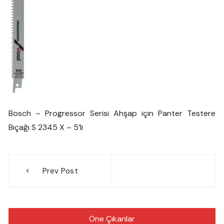
Bosch – Progressor Serisi Ahşap için Panter Testere
Bıçağı S 2345 X – 5’li
Yazı
Prev Post
gezinmesi
Öne Çıkanlar