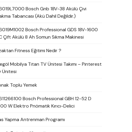
6019L7000 Bosch Gnb 18V-38 Akülü Çivi
akma Tabancası (Akü Dahil Değildir.)
6019M1002 Bosch Professional GDS 18V-1600
C Çift Akülü 8 Ah Somun Sıkma Makinesi
zaktan Fitness Eğitimi Nedir ?
negöl Mobilya Titan TV Ünitesi Takımı – Pinterest
 Ünitesi
onak Toplu Yemek
611266100 Bosch Professional GBH 12-52 D
700 W Elektro Pnömatik Kırıcı-Delici
as Yapma Antrenman Programı