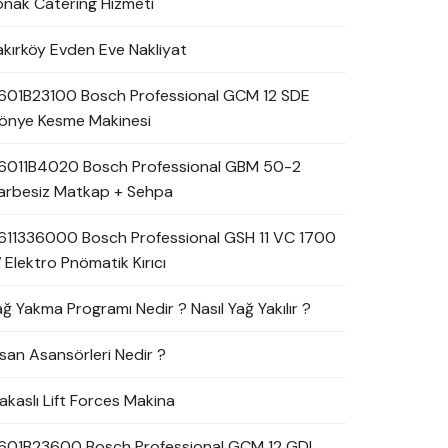
onak Catering Hizmeti
akırköy Evden Eve Nakliyat
601B23100 Bosch Professional GCM 12 SDE
önye Kesme Makinesi
6011B4020 Bosch Professional GBM 50-2
arbesiz Matkap + Sehpa
611336000 Bosch Professional GSH 11 VC 1700
 Elektro Pnömatik Kırıcı
ağ Yakma Programı Nedir ? Nasıl Yağ Yakılır ?
nsan Asansörleri Nedir ?
akaslı Lift Forces Makina
601B23600 Bosch Professional GCM 12 GDL