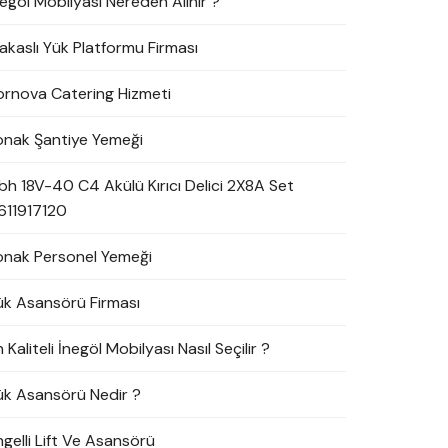
negöl Mobilyası Nereden Alınır ?
akaslı Yük Platformu Firması
ornova Catering Hizmeti
onak Şantiye Yemeği
bh 18V-40 C4 Akülü Kırıcı Delici 2X8A Set
611917120
onak Personel Yemeği
ük Asansörü Firması
 Kaliteli İnegöl Mobilyası Nasıl Seçilir ?
ük Asansörü Nedir ?
ngelli Lift Ve Asansörü