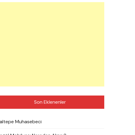
Son Eklenenler
altepe Muhasebeci