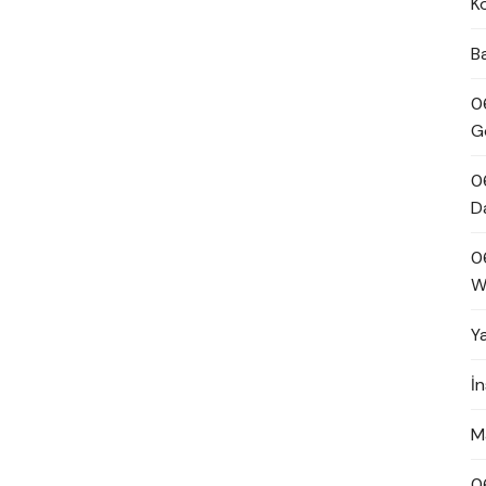
K
B
0
G
0
D
0
W
Y
İ
M
0