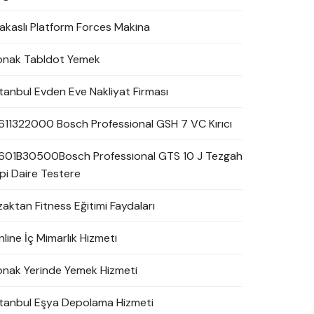
akaslı Platform Forces Makina
onak Tabldot Yemek
stanbul Evden Eve Nakliyat Firması
611322000 Bosch Professional GSH 7 VC Kırıcı
601B30500Bosch Professional GTS 10 J Tezgah
ipi Daire Testere
zaktan Fitness Eğitimi Faydaları
line İç Mimarlık Hizmeti
onak Yerinde Yemek Hizmeti
stanbul Eşya Depolama Hizmeti