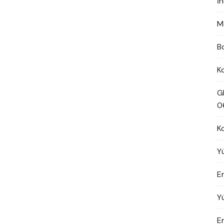
İ
M
B
K
G
0
K
Y
En
Y
E