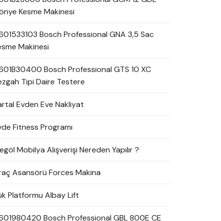
önye Kesme Makinesi
601533103 Bosch Professional GNA 3,5 Sac
esme Makinesi
601B30400 Bosch Professional GTS 10 XC
ezgah Tipi Daire Testere
artal Evden Eve Nakliyat
vde Fitness Programı
egöl Mobilya Alışverişi Nereden Yapılır ?
raç Asansörü Forces Makina
ük Platformu Albay Lift
601980420 Bosch Professional GBL 800E CE