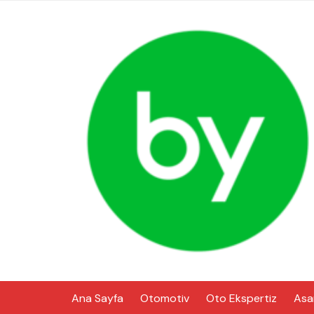
Skip
to
content
Ana Sayfa
Otomotiv
Oto Ekspertiz
Asa