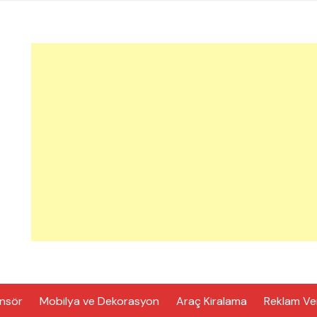
nsör
Mobilya ve Dekorasyon
Araç Kiralama
Reklam Ve