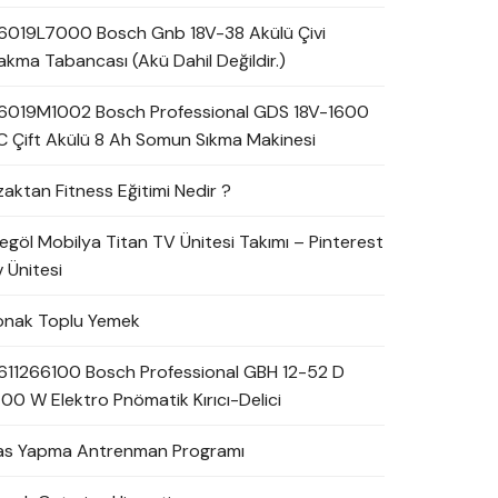
6019L7000 Bosch Gnb 18V-38 Akülü Çivi
akma Tabancası (Akü Dahil Değildir.)
6019M1002 Bosch Professional GDS 18V-1600
C Çift Akülü 8 Ah Somun Sıkma Makinesi
zaktan Fitness Eğitimi Nedir ?
negöl Mobilya Titan TV Ünitesi Takımı – Pinterest
 Ünitesi
onak Toplu Yemek
611266100 Bosch Professional GBH 12-52 D
700 W Elektro Pnömatik Kırıcı-Delici
as Yapma Antrenman Programı