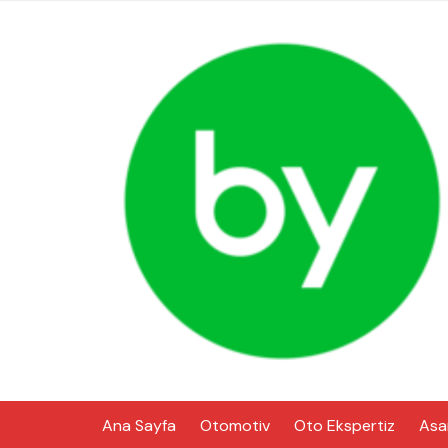
Skip
to
content
Ana Sayfa
Otomotiv
Oto Ekspertiz
Asa