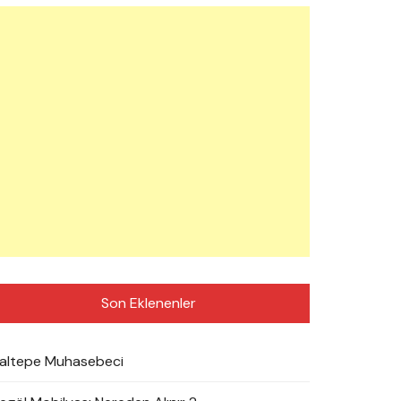
Son Eklenenler
altepe Muhasebeci