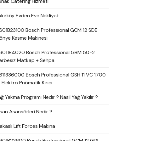
onak Catering Hizmeti
akırköy Evden Eve Nakliyat
601B23100 Bosch Professional GCM 12 SDE
önye Kesme Makinesi
6011B4020 Bosch Professional GBM 50-2
arbesiz Matkap + Sehpa
611336000 Bosch Professional GSH 11 VC 1700
 Elektro Pnömatik Kırıcı
ağ Yakma Programı Nedir ? Nasıl Yağ Yakılır ?
nsan Asansörleri Nedir ?
akaslı Lift Forces Makina
601B23600 Bosch Professional GCM 12 GDL