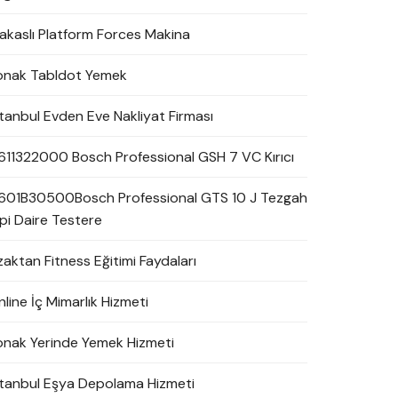
akaslı Platform Forces Makina
onak Tabldot Yemek
stanbul Evden Eve Nakliyat Firması
611322000 Bosch Professional GSH 7 VC Kırıcı
601B30500Bosch Professional GTS 10 J Tezgah
ipi Daire Testere
zaktan Fitness Eğitimi Faydaları
line İç Mimarlık Hizmeti
onak Yerinde Yemek Hizmeti
stanbul Eşya Depolama Hizmeti