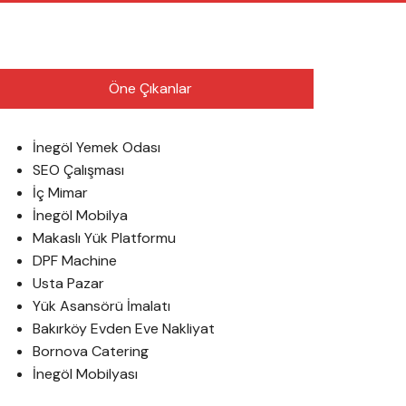
English
Öne Çıkanlar
İnegöl Yemek Odası
SEO Çalışması
İç Mimar
İnegöl Mobilya
Makaslı Yük Platformu
DPF Machine
Usta Pazar
Yük Asansörü İmalatı
Bakırköy Evden Eve Nakliyat
Bornova Catering
İnegöl Mobilyası