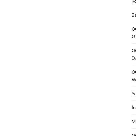
K
B
0
G
0
D
0
W
Y
İ
M
0