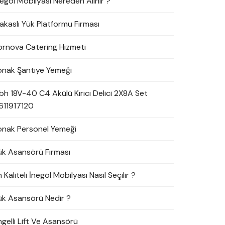
negöl Mobilyası Nereden Alınır ?
akaslı Yük Platformu Firması
ornova Catering Hizmeti
onak Şantiye Yemeği
bh 18V-40 C4 Akülü Kırıcı Delici 2X8A Set
611917120
onak Personel Yemeği
ük Asansörü Firması
 Kaliteli İnegöl Mobilyası Nasıl Seçilir ?
ük Asansörü Nedir ?
ngelli Lift Ve Asansörü