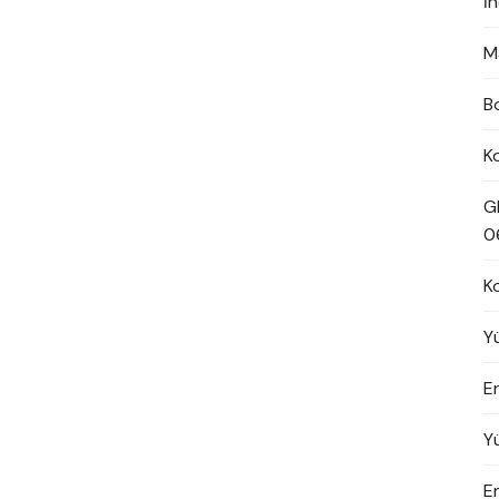
İ
M
B
K
G
0
K
Y
En
Y
E