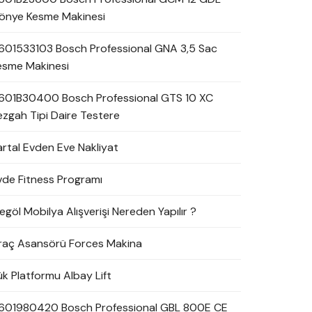
önye Kesme Makinesi
601533103 Bosch Professional GNA 3,5 Sac
esme Makinesi
601B30400 Bosch Professional GTS 10 XC
ezgah Tipi Daire Testere
artal Evden Eve Nakliyat
vde Fitness Programı
egöl Mobilya Alışverişi Nereden Yapılır ?
raç Asansörü Forces Makina
ük Platformu Albay Lift
601980420 Bosch Professional GBL 800E CE