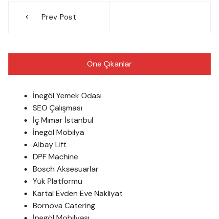
Yazı
Prev Post
gezinmesi
Öne Çıkanlar
İnegöl Yemek Odası
SEO Çalışması
İç Mimar İstanbul
İnegöl Mobilya
Albay Lift
DPF Machine
Bosch Aksesuarlar
Yük Platformu
Kartal Evden Eve Nakliyat
Bornova Catering
İnegöl Mobilyası