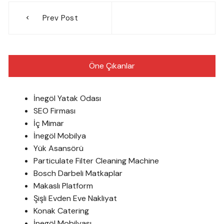
Yazı
Prev Post
gezinmesi
Öne Çıkanlar
İnegöl Yatak Odası
SEO Firması
İç Mimar
İnegöl Mobilya
Yük Asansörü
Particulate Filter Cleaning Machine
Bosch Darbeli Matkaplar
Makaslı Platform
Şişli Evden Eve Nakliyat
Konak Catering
İnegöl Mobilyası